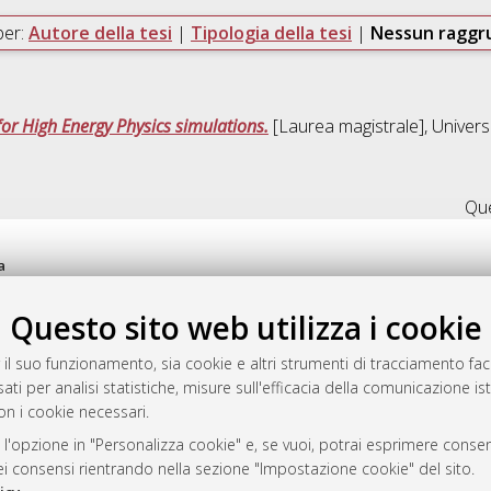
per:
Autore della tesi
|
Tipologia della tesi
|
Nessun ragg
or High Energy Physics simulations.
[Laurea magistrale], Univers
Que
a
mplementato e gestito da
AlmaDL
Questo sito web utilizza i cookie
ni Cookie
 sulla privacy
 il suo funzionamento, sia cookie e altri strumenti di tracciamento faco
d’uso del sito
ati per analisi statistiche, misure sull'efficacia della comunicazione is
on i cookie necessari.
 l'opzione in "Personalizza cookie" e, se vuoi, potrai esprimere consens
i Bologna, 2007-2026.
dei consensi rientrando nella sezione "Impostazione cookie" del sito.