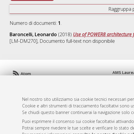
Raggruppa 
Numero di documenti:
1
.
Baroncelli, Leonardo
(2018)
Use of POWER8 architecture f
[LM-DM270]
, Documento full-text non disponibile
AMS Laure
Atom
Servizio i
Rss 1.0
Impostazio
Rss 2.0
Informativa
Nel nostro sito utilizziamo sia cookie tecnici necessari per
Condizioni 
Cookie e altri strumenti di tracciamento facoltativi sono us
Se chiudi questo banner continuerai la navigazione solo c
Puoi esprimere il consenso sui cookie facoltativi attivando
© ALMA MATER STUDIORUM - Università d
Potrai sempre rivedere le tue scelte e verificare lo stato 