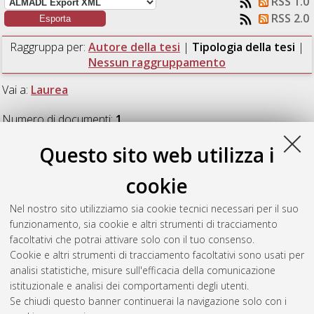
RSS 1.0
RSS 2.0
Raggruppa per:
Autore della tesi
|
Tipologia della tesi
|
Nessun raggruppamento
Vai a:
Laurea
Numero di documenti:
1
.
Questo sito web utilizza i
Laurea
cookie
Borlenghi, Stefano
(2023)
Rinascita della VitiApicoltura nella
Nel nostro sito utilizziamo sia cookie tecnici necessari per il suo
Costa degli Dei.
[Laurea], Università di Bologna, Corso di
funzionamento, sia cookie e altri strumenti di tracciamento
Studio in
Viticoltura ed enologia [L-DM270] - Cesena
,
facoltativi che potrai attivare solo con il tuo consenso.
Documento full-text non disponibile
Cookie e altri strumenti di tracciamento facoltativi sono usati per
analisi statistiche, misure sull'efficacia della comunicazione
Questa lista e' stata generata il
Thu Aug 6 01:04:56 2026
istituzionale e analisi dei comportamenti degli utenti.
CEST
.
Se chiudi questo banner continuerai la navigazione solo con i