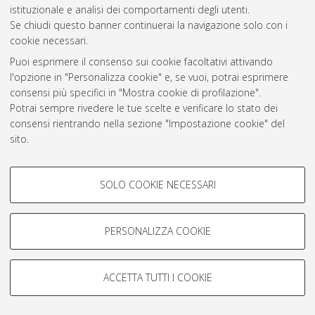
Atom
istituzionale e analisi dei comportamenti degli utenti.
Se chiudi questo banner continuerai la navigazione solo con i
Rss 1.0
cookie necessari.
Rss 2.0
Puoi esprimere il consenso sui cookie facoltativi attivando
l'opzione in "Personalizza cookie" e, se vuoi, potrai esprimere
consensi più specifici in "Mostra cookie di profilazione".
AMS Laurea
Potrai sempre rivedere le tue scelte e verificare lo stato dei
Servizio implementato e gestito da
AlmaDL
consensi rientrando nella sezione "Impostazione cookie" del
Impostazioni Cookie
sito.
Informativa sulla privacy
Per maggiori informazioni
consulta la nostra Cookie policy
.
Condizioni d’uso del sito
COOKIE DI PROFILAZIONE -
SOLO COOKIE NECESSARI
FACOLTATIVI
Si tratta di cookie utilizzati per analizzare le caratteristiche della
navigazione degli utenti, creare profili in base al loro comportamento
PERSONALIZZA COOKIE
sul sito, per analisi di marketing.
© ALMA MATER STUDIORUM - Università di Bologna, 2007-2026.
Mostra cookie di profilazione
ACCETTA TUTTI I COOKIE
Google/Youtube Video
COOKIE TECNICI - NECESSARI
Facebook