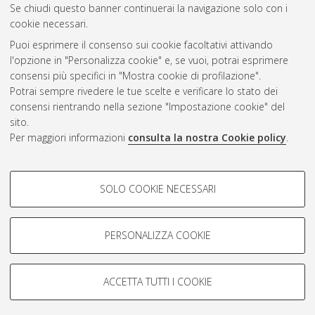
CEST
.
Se chiudi questo banner continuerai la navigazione solo con i
cookie necessari.
Puoi esprimere il consenso sui cookie facoltativi attivando
Atom
l'opzione in "Personalizza cookie" e, se vuoi, potrai esprimere
Rss 1.0
consensi più specifici in "Mostra cookie di profilazione".
Potrai sempre rivedere le tue scelte e verificare lo stato dei
Rss 2.0
consensi rientrando nella sezione "Impostazione cookie" del
sito.
Per maggiori informazioni
consulta la nostra Cookie policy
.
AMS Laurea
Servizio implementato e gestito da
AlmaDL
Impostazioni Cookie
COOKIE DI PROFILAZIONE -
SOLO COOKIE NECESSARI
Informativa sulla privacy
FACOLTATIVI
Condizioni d’uso del sito
Si tratta di cookie utilizzati per analizzare le caratteristiche della
navigazione degli utenti, creare profili in base al loro comportamento
PERSONALIZZA COOKIE
sul sito, per analisi di marketing.
Mostra cookie di profilazione
ACCETTA TUTTI I COOKIE
Google/Youtube Video
© ALMA MATER STUDIORUM - Università di Bologna, 2007-2026.
COOKIE TECNICI - NECESSARI
Facebook