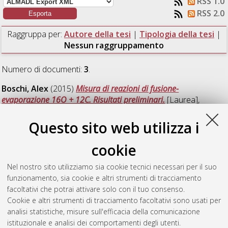
RSS 1.0
RSS 2.0
Raggruppa per:
Autore della tesi
|
Tipologia della tesi
|
Nessun raggruppamento
Numero di documenti:
3
.
Boschi, Alex
(2015)
Misura di reazioni di fusione-
evaporazione 16O + 12C. Risultati preliminari.
[Laurea],
Università di Bologna, Corso di Studio in
Fisica [L-DM270]
Questo sito web utilizza i
Giammaria, Tommaso
(2015)
Decadimento del 12C eccitato
in reazioni 12C+12C: stato di Hoyle.
[Laurea], Università di
cookie
Bologna, Corso di Studio in
Fisica [L-DM270]
Nel nostro sito utilizziamo sia cookie tecnici necessari per il suo
Piccolo, Lorenzo
(2015)
Caratterizzazione di scintillatori
funzionamento, sia cookie e altri strumenti di tracciamento
organici per la rivelazione di neutroni termici.
[Laurea],
facoltativi che potrai attivare solo con il tuo consenso.
Università di Bologna, Corso di Studio in
Fisica [L-DM270]
Cookie e altri strumenti di tracciamento facoltativi sono usati per
analisi statistiche, misure sull'efficacia della comunicazione
Questa lista e' stata generata il
Sat Aug 8 16:25:45 2026
istituzionale e analisi dei comportamenti degli utenti.