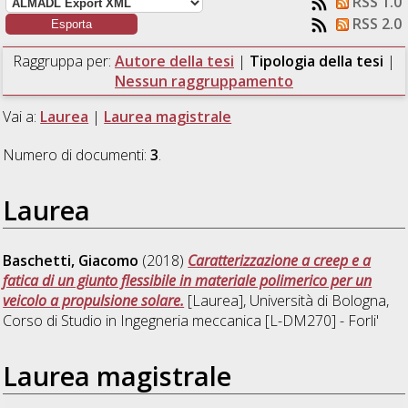
RSS 1.0
RSS 2.0
Raggruppa per:
Autore della tesi
|
Tipologia della tesi
|
Nessun raggruppamento
Vai a:
Laurea
|
Laurea magistrale
Numero di documenti:
3
.
Laurea
Baschetti, Giacomo
(2018)
Caratterizzazione a creep e a
fatica di un giunto flessibile in materiale polimerico per un
veicolo a propulsione solare.
[Laurea], Università di Bologna,
Corso di Studio in
Ingegneria meccanica [L-DM270] - Forli'
Laurea magistrale