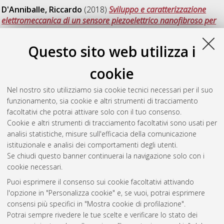
D'Anniballe, Riccardo
(2018)
Sviluppo e caratterizzazione
elettromeccanica di un sensore piezoelettrico nanofibroso per
applicazioni in laminati compositi.
[Laurea magistrale],
Università di Bologna, Corso di Studio in
Ingegneria energetica
Questo sito web utilizza i
[LM-DM270]
, Documento full-text non disponibile
cookie
Mainetti, Filippo
(2018)
Sviluppo e validazione sperimentale
di un modello polinomiale per la compensazione dell'errore
Nel nostro sito utilizziamo sia cookie tecnici necessari per il suo
termico di macchine utensili CNC.
[Laurea magistrale],
funzionamento, sia cookie e altri strumenti di tracciamento
Università di Bologna, Corso di Studio in
Ingegneria meccanica
facoltativi che potrai attivare solo con il tuo consenso.
[LM-DM270] - Forli'
, Documento full-text non disponibile
Cookie e altri strumenti di tracciamento facoltativi sono usati per
analisi statistiche, misure sull'efficacia della comunicazione
Questa lista e' stata generata il
Sun Aug 9 00:31:29 2026
istituzionale e analisi dei comportamenti degli utenti.
CEST
.
Se chiudi questo banner continuerai la navigazione solo con i
cookie necessari.
Puoi esprimere il consenso sui cookie facoltativi attivando
Atom
l'opzione in "Personalizza cookie" e, se vuoi, potrai esprimere
Rss 1.0
consensi più specifici in "Mostra cookie di profilazione".
Potrai sempre rivedere le tue scelte e verificare lo stato dei
Rss 2.0