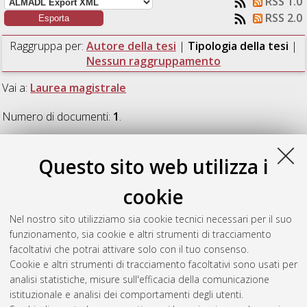
RSS 1.0
RSS 2.0
Raggruppa per:
Autore della tesi
|
Tipologia della tesi
|
Nessun raggruppamento
Vai a:
Laurea magistrale
Numero di documenti:
1
.
Laurea magistrale
Questo sito web utilizza i
cookie
Mauri, Eleonora
(2020)
Recupero di fibre di carbonio
mediante pirogassificazione per la realizzazione di materiali di
Nel nostro sito utilizziamo sia cookie tecnici necessari per il suo
seconda generazione verso un modello di economia circolare.
funzionamento, sia cookie e altri strumenti di tracciamento
[Laurea magistrale], Università di Bologna, Corso di Studio in
facoltativi che potrai attivare solo con il tuo consenso.
Chimica industriale [LM-DM270]
Cookie e altri strumenti di tracciamento facoltativi sono usati per
analisi statistiche, misure sull'efficacia della comunicazione
Questa lista e' stata generata il
Sat Aug 8 10:16:00 2026
istituzionale e analisi dei comportamenti degli utenti.
CEST
.