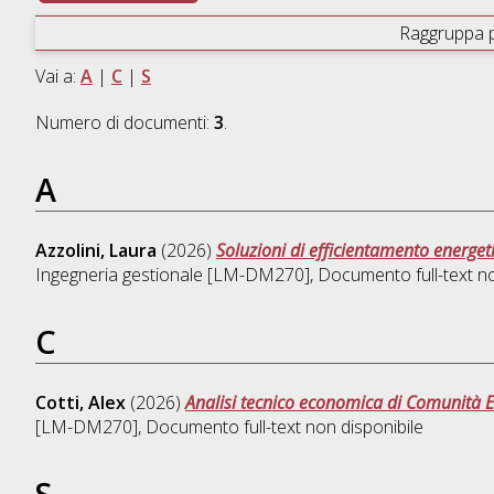
Raggruppa 
Vai a:
A
|
C
|
S
Numero di documenti:
3
.
A
Azzolini, Laura
(2026)
Soluzioni di efficientamento energetic
Ingegneria gestionale [LM-DM270]
, Documento full-text n
C
Cotti, Alex
(2026)
Analisi tecnico economica di Comunità En
[LM-DM270]
, Documento full-text non disponibile
S