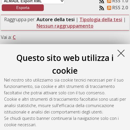
RSS 1.0
RSS 2.0
Raggruppa per:
Autore della tesi
|
Tipologia della tesi
|
Nessun raggruppamento
Vai a:
C
Numero di documenti:
1
.
Questo sito web utilizza i
C
cookie
Nel nostro sito utilizziamo sia cookie tecnici necessari per il suo
Cunsolo, Serena
(2014)
Response of Microcystis aeruginosa
funzionamento, sia cookie e altri strumenti di tracciamento
PCC 7806 to different CO2 concentrations.
[Laurea magistrale],
facoltativi che potrai attivare solo con il tuo consenso.
Università di Bologna, Corso di Studio in
Biologia marina [LM-
Cookie e altri strumenti di tracciamento facoltativi sono usati per
DM270] - Ravenna
, Documento ad accesso riservato.
analisi statistiche, misure sull'efficacia della comunicazione
istituzionale e analisi dei comportamenti degli utenti.
Questa lista e' stata generata il
Fri Aug 7 01:22:05 2026 CEST
.
Se chiudi questo banner continuerai la navigazione solo con i
cookie necessari.