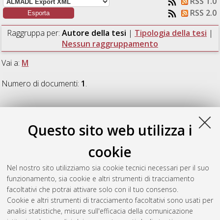
RSS 1.0
RSS 2.0
Raggruppa per:
Autore della tesi
|
Tipologia della tesi
|
Nessun raggruppamento
Vai a:
M
Numero di documenti:
1
.
M
Questo sito web utilizza i
Mirzahosseini Barough, Saba
(2024)
Valuation of Cultural
cookie
Ecosystem Services of Innovative Nature-based solutions in an
urban context : The case study of the EU Project VARCITIES in
Nel nostro sito utilizziamo sia cookie tecnici necessari per il suo
Gzira, Malta.
[Laurea magistrale], Università di Bologna, Corso
funzionamento, sia cookie e altri strumenti di tracciamento
di Studio in
Ingegneria per l'ambiente e il territorio [LM-
facoltativi che potrai attivare solo con il tuo consenso.
DM270]
Cookie e altri strumenti di tracciamento facoltativi sono usati per
analisi statistiche, misure sull'efficacia della comunicazione
Questa lista e' stata generata il
Thu Aug 6 04:24:22 2026