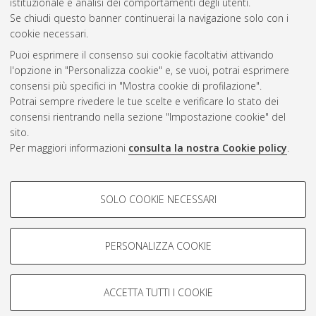
istituzionale e analisi dei comportamenti degli utenti.
CEST
.
Se chiudi questo banner continuerai la navigazione solo con i
cookie necessari.
Puoi esprimere il consenso sui cookie facoltativi attivando
Atom
l'opzione in "Personalizza cookie" e, se vuoi, potrai esprimere
Rss 1.0
consensi più specifici in "Mostra cookie di profilazione".
Potrai sempre rivedere le tue scelte e verificare lo stato dei
Rss 2.0
consensi rientrando nella sezione "Impostazione cookie" del
sito.
Per maggiori informazioni
consulta la nostra Cookie policy
.
AMS Laurea
Servizio implementato e gestito da
AlmaDL
Impostazioni Cookie
COOKIE DI PROFILAZIONE -
SOLO COOKIE NECESSARI
Informativa sulla privacy
FACOLTATIVI
Condizioni d’uso del sito
Si tratta di cookie utilizzati per analizzare le caratteristiche della
navigazione degli utenti, creare profili in base al loro comportamento
PERSONALIZZA COOKIE
sul sito, per analisi di marketing.
Mostra cookie di profilazione
ACCETTA TUTTI I COOKIE
Google/Youtube Video
© ALMA MATER STUDIORUM - Università di Bologna, 2007-2026.
COOKIE TECNICI - NECESSARI