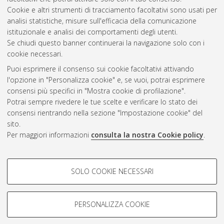
Cookie e altri strumenti di tracciamento facoltativi sono usati per
analisi statistiche, misure sull'efficacia della comunicazione
Gestione del documento:
istituzionale e analisi dei comportamenti degli utenti.
Se chiudi questo banner continuerai la navigazione solo con i
cookie necessari.
Puoi esprimere il consenso sui cookie facoltativi attivando
Atom
l'opzione in "Personalizza cookie" e, se vuoi, potrai esprimere
Rss 1.0
consensi più specifici in "Mostra cookie di profilazione".
Potrai sempre rivedere le tue scelte e verificare lo stato dei
Rss 2.0
consensi rientrando nella sezione "Impostazione cookie" del
sito.
Per maggiori informazioni
consulta la nostra Cookie policy
.
AMS Laurea
Servizio implementato e gestito da
AlmaDL
Impostazioni Cookie
COOKIE DI PROFILAZIONE -
SOLO COOKIE NECESSARI
Informativa sulla privacy
FACOLTATIVI
Condizioni d’uso del sito
Si tratta di cookie utilizzati per analizzare le caratteristiche della
navigazione degli utenti, creare profili in base al loro comportamento
PERSONALIZZA COOKIE
sul sito, per analisi di marketing.