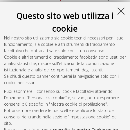
magistrale], Università di Bologna, Corso di Studio in
Specialized translation [LM-DM270] - Forli'
, Documento full-
Questo sito web utilizza i
text non disponibile
cookie
Innocenti, Carlotta
(2024)
Evaluating risk measures: a
comparative analysis of Value at Risk (VaR) and Expected
Nel nostro sito utilizziamo sia cookie tecnici necessari per il suo
Shortfall (ES).
[Laurea magistrale], Università di Bologna,
funzionamento, sia cookie e altri strumenti di tracciamento
Corso di Studio in
Greening energy market and finance [LM-
facoltativi che potrai attivare solo con il tuo consenso.
DM270]
, Documento full-text non disponibile
Cookie e altri strumenti di tracciamento facoltativi sono usati per
analisi statistiche, misure sull'efficacia della comunicazione
Questa lista e' stata generata il
Sat Aug 8 02:48:04 2026
istituzionale e analisi dei comportamenti degli utenti.
CEST
.
Se chiudi questo banner continuerai la navigazione solo con i
cookie necessari.
Puoi esprimere il consenso sui cookie facoltativi attivando
Atom
l'opzione in "Personalizza cookie" e, se vuoi, potrai esprimere
Rss 1.0
consensi più specifici in "Mostra cookie di profilazione".
Potrai sempre rivedere le tue scelte e verificare lo stato dei
Rss 2.0
consensi rientrando nella sezione "Impostazione cookie" del
sito.
Per maggiori informazioni
consulta la nostra Cookie policy
.