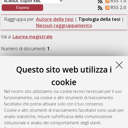
RSS 1.0
RSS 2.0
Raggruppa per:
Autore della tesi
|
Tipologia della tesi
|
Nessun raggruppamento
Vai a:
Laurea magistrale
Numero di documenti:
1
.
Laurea magistrale
Questo sito web utilizza i
cookie
Piredda, Samuele
(2022)
Design of a UHF-band transceiver
module for nano-satellite applications.
[Laurea magistrale],
Nel nostro sito utilizziamo sia cookie tecnici necessari per il suo
Università di Bologna, Corso di Studio in
Aerospace
funzionamento, sia cookie e altri strumenti di tracciamento
engineering [LM-DM270] - Forli'
, Documento full-text non
facoltativi che potrai attivare solo con il tuo consenso.
disponibile
Cookie e altri strumenti di tracciamento facoltativi sono usati per
analisi statistiche, misure sull'efficacia della comunicazione
Questa lista e' stata generata il
Sat Aug 8 10:48:57 2026
istituzionale e analisi dei comportamenti degli utenti.
CEST
.