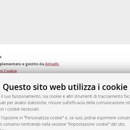
a
mplementato e gestito da
AlmaDL
ni Cookie
 sulla privacy
Questo sito web utilizza i cookie
d’uso del sito
 il suo funzionamento, sia cookie e altri strumenti di tracciamento faco
ati per analisi statistiche, misure sull'efficacia della comunicazione is
on i cookie necessari.
i Bologna, 2007-2026.
 l'opzione in "Personalizza cookie" e, se vuoi, potrai esprimere consens
dei consensi rientrando nella sezione "Impostazione cookie" del sito.