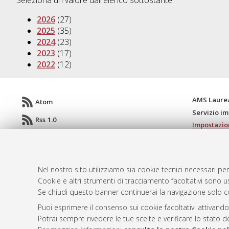
Seleziona un valore dall'elenco sottostante.
2026
(27)
2025
(35)
2024
(23)
2023
(17)
2022
(12)
AMS Laure
Atom
Servizio i
Rss 1.0
Impostazio
Rss 2.0
Informativa
Condizioni 
Nel nostro sito utilizziamo sia cookie tecnici necessari per
Cookie e altri strumenti di tracciamento facoltativi sono us
Se chiudi questo banner continuerai la navigazione solo c
© ALMA MATER STUDIORUM - Università d
Puoi esprimere il consenso sui cookie facoltativi attivando
Potrai sempre rivedere le tue scelte e verificare lo stato 