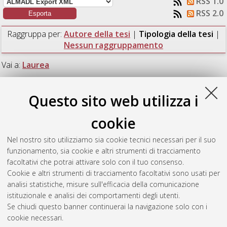
RSS 1.0
RSS 2.0
Raggruppa per:
Autore della tesi
|
Tipologia della tesi
|
Nessun raggruppamento
Vai a:
Laurea
Numero di documenti:
1
.
Questo sito web utilizza i
Laurea
cookie
Nel nostro sito utilizziamo sia cookie tecnici necessari per il suo
Ragoni, Simone
(2016)
Measurement of the Z and W
funzionamento, sia cookie e altri strumenti di tracciamento
production cross section in pp collisions at LHC using a
facoltativi che potrai attivare solo con il tuo consenso.
bayesian approach.
[Laurea], Università di Bologna, Corso di
Cookie e altri strumenti di tracciamento facoltativi sono usati per
Studio in
Fisica [L-DM270]
analisi statistiche, misure sull'efficacia della comunicazione
istituzionale e analisi dei comportamenti degli utenti.
Questa lista e' stata generata il
Fri Aug 7 08:31:31 2026 CEST
.
Se chiudi questo banner continuerai la navigazione solo con i
cookie necessari.