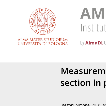
Measureme
section in 
Ragoni, Simone
(2016)
Me