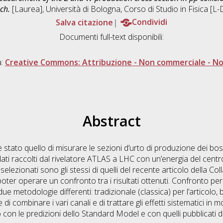
ch.
[Laurea], Università di Bologna, Corso di Studio in
Fisica [L
Salva citazione
Condividi
Documenti full-text disponibili:
a:
Creative Commons: Attribuzione - Non commerciale - Non
Abstract
o è stato quello di misurare le sezioni d’urto di produzione dei bo
 dati raccolti dal rivelatore ATLAS a LHC con un’energia del cent
nti selezionati sono gli stessi di quelli del recente articolo della
er operare un confronto tra i risultati ottenuti. Confronto per
 due metodologie differenti: tradizionale (classica) per l’articolo,
combinare i vari canali e di trattare gli effetti sistematici in mod
 con le predizioni dello Standard Model e con quelli pubblicati 