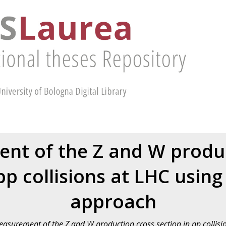
nt of the Z and W produc
pp collisions at LHC usin
approach
asurement of the Z and W production cross section in pp collisi