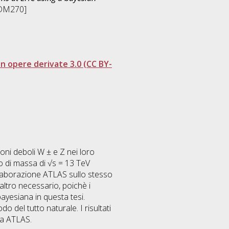
-DM270]
 opere derivate 3.0 (CC BY-
soni deboli W ± e Z nei loro
ro di massa di √s = 13 TeV
 Collaborazione ATLAS sullo stesso
altro necessario, poichè i
 bayesiana in questa tesi.
o del tutto naturale. I risultati
da ATLAS.