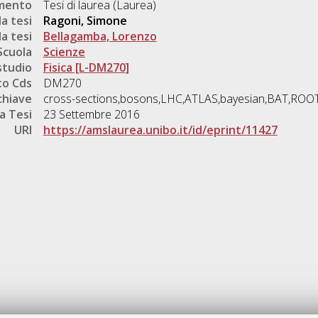
umento
Tesi di laurea (Laurea)
a tesi
Ragoni, Simone
a tesi
Bellagamba, Lorenzo
Scuola
Scienze
studio
Fisica [L-DM270]
o Cds
DM270
chiave
cross-sections,bosons,LHC,ATLAS,bayesian,BAT,ROO
a Tesi
23 Settembre 2016
URI
https://amslaurea.unibo.it/id/eprint/11427