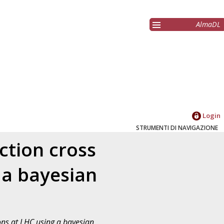
AlmaDL
Login
STRUMENTI DI NAVIGAZIONE
tion cross
g a bayesian
ons at LHC using a bayesian