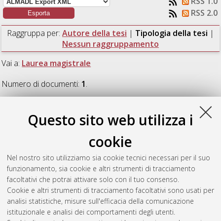
RSS 1.0
RSS 2.0
Raggruppa per:
Autore della tesi
|
Tipologia della tesi
|
Nessun raggruppamento
Vai a:
Laurea magistrale
Numero di documenti:
1
.
Laurea magistrale
Questo sito web utilizza i
cookie
Manoni, Laura
(2017)
Il Palazzo dell'Abate a San Giovanni in
Persiceto: recupero e rifunzionalizzazione per la creazione di
Nel nostro sito utilizziamo sia cookie tecnici necessari per il suo
un museo delle partecipanze agrarie bolognesi.
[Laurea
funzionamento, sia cookie e altri strumenti di tracciamento
magistrale], Università di Bologna, Corso di Studio in
facoltativi che potrai attivare solo con il tuo consenso.
Ingegneria edile - architettura [LM-DM270]
, Documento full-
Cookie e altri strumenti di tracciamento facoltativi sono usati per
text non disponibile
analisi statistiche, misure sull'efficacia della comunicazione
istituzionale e analisi dei comportamenti degli utenti.
Questa lista e' stata generata il
Fri Aug 7 21:05:34 2026 CEST
.