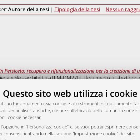
per:
Autore della tesi
|
Tipologia della tesi
|
Nessun ragg
in Persiceto: recupero e rifunzionalizzazione per la creazione di
eria edile - architettura [LM-DM270]
, Documento full-text non 
Questo sito web utilizza i cookie
Que
 il suo funzionamento, sia cookie e altri strumenti di tracciamento faco
ati per analisi statistiche, misure sull'efficacia della comunicazione is
a
on i cookie necessari.
mplementato e gestito da
AlmaDL
ni Cookie
 l'opzione in "Personalizza cookie" e, se vuoi, potrai esprimere consens
dei consensi rientrando nella sezione "Impostazione cookie" del sito.
 sulla privacy