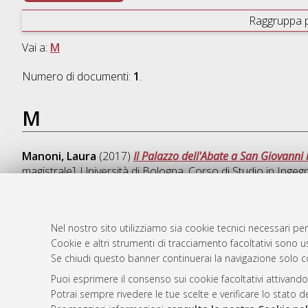
Raggruppa 
Vai a:
M
Numero di documenti:
1
.
M
Manoni, Laura
(2017)
Il Palazzo dell'Abate a San Giovanni 
magistrale], Università di Bologna, Corso di Studio in
Ingegn
Nel nostro sito utilizziamo sia cookie tecnici necessari per
Cookie e altri strumenti di tracciamento facoltativi sono us
AMS Laure
Atom
Se chiudi questo banner continuerai la navigazione solo c
Servizio i
Rss 1.0
Impostazio
Puoi esprimere il consenso sui cookie facoltativi attivando
Rss 2.0
Potrai sempre rivedere le tue scelte e verificare lo stato 
Informativa