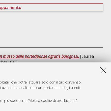
ruppamento
 un museo delle partecipanze agrarie bolognesi.
[Laurea
disponibile
sta lista e' stata generata il
Fri Aug 7 21:05:34 2026 CEST
.
ltativi che potrai attivare solo con il tuo consenso.
tituzionale e analisi dei comportamenti degli utenti.
i più specifici in "Mostra cookie di profilazione".