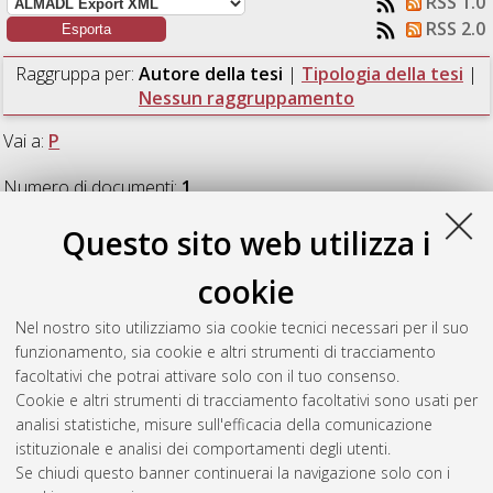
RSS 1.0
RSS 2.0
Raggruppa per:
Autore della tesi
|
Tipologia della tesi
|
Nessun raggruppamento
Vai a:
P
Numero di documenti:
1
.
Questo sito web utilizza i
P
cookie
Parantelli, Giulia
(2015)
Noise mapping of highly trafficked
Nel nostro sito utilizziamo sia cookie tecnici necessari per il suo
roads of the province of Bologna according to D.Lgs. 194/2005.
funzionamento, sia cookie e altri strumenti di tracciamento
[Laurea magistrale], Università di Bologna, Corso di Studio in
facoltativi che potrai attivare solo con il tuo consenso.
Civil engineering [LM-DM270]
Cookie e altri strumenti di tracciamento facoltativi sono usati per
analisi statistiche, misure sull'efficacia della comunicazione
Questa lista e' stata generata il
Thu Aug 6 20:05:54 2026
istituzionale e analisi dei comportamenti degli utenti.
CEST
.
Se chiudi questo banner continuerai la navigazione solo con i