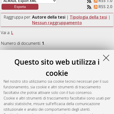
RSS 1.0
RSS 2.0
Raggruppa per:
Autore della tesi
|
Tipologia della tesi
|
Nessun raggruppamento
Vai a:
L
Numero di documenti:
1
.
L
Questo sito web utilizza i
cookie
Luongo, Vincenzo
(2022)
Modelli ARMA per l'identificazione
del danno nell'ambito del monitoraggio di strutture civili.
Nel nostro sito utilizziamo sia cookie tecnici necessari per il suo
[Laurea magistrale], Università di Bologna, Corso di Studio in
funzionamento, sia cookie e altri strumenti di tracciamento
Ingegneria civile [LM-DM270]
, Documento full-text non
facoltativi che potrai attivare solo con il tuo consenso.
disponibile
Cookie e altri strumenti di tracciamento facoltativi sono usati per
analisi statistiche, misure sull'efficacia della comunicazione
Questa lista e' stata generata il
Thu Aug 6 06:14:07 2026
istituzionale e analisi dei comportamenti degli utenti.
CEST
.