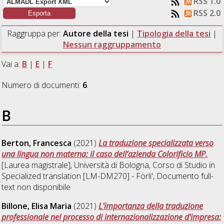
RSS 1.0
RSS 2.0
Raggruppa per:
Autore della tesi
|
Tipologia della tesi
|
Nessun raggruppamento
Vai a:
B
|
E
|
F
Numero di documenti:
6
.
B
Berton, Francesca
(2021)
La traduzione specializzata verso
una lingua non materna: il caso dell’azienda Colorificio MP.
[Laurea magistrale], Università di Bologna, Corso di Studio in
Specialized translation [LM-DM270] - Forli'
, Documento full-
text non disponibile
Billone, Elisa Maria
(2021)
L'importanza della traduzione
professionale nel processo di internazionalizzazione d'impresa: