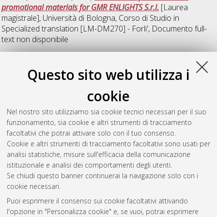
promotional materials for GMR ENLIGHTS S.r.l.
[Laurea
magistrale], Università di Bologna, Corso di Studio in
Specialized translation [LM-DM270] - Forli'
, Documento full-
text non disponibile
F
Questo sito web utilizza i
cookie
Foscolo Foracappa, Chiara
(2021)
IL GEOGRAFO SI È BEVUTO
IL GLOBO: il linguaggio di basso registro tra russo e italiano.
Nel nostro sito utilizziamo sia cookie tecnici necessari per il suo
Una proposta di sottotitolaggio.
[Laurea], Università di
funzionamento, sia cookie e altri strumenti di tracciamento
Bologna, Corso di Studio in
Mediazione linguistica
facoltativi che potrai attivare solo con il tuo consenso.
interculturale [L-DM270] - Forli'
Cookie e altri strumenti di tracciamento facoltativi sono usati per
analisi statistiche, misure sull'efficacia della comunicazione
Questa lista e' stata generata il
Wed Aug 5 17:39:00 2026
istituzionale e analisi dei comportamenti degli utenti.
CEST
.
Se chiudi questo banner continuerai la navigazione solo con i
cookie necessari.
Puoi esprimere il consenso sui cookie facoltativi attivando
Atom
l'opzione in "Personalizza cookie" e, se vuoi, potrai esprimere