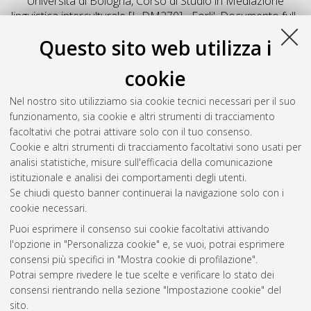
Università di Bologna, Corso di Studio in
Mediazione
linguistica interculturale [L-DM270] - Forli'
, Documento full-
text non disponibile
Questo sito web utilizza i
Salva citazione
Condividi
Il full-text non è disponibile per scelta dell'autore. (
Contatta
cookie
l'autore
)
Abstract
Nel nostro sito utilizziamo sia cookie tecnici necessari per il suo
funzionamento, sia cookie e altri strumenti di tracciamento
facoltativi che potrai attivare solo con il tuo consenso.
Altri metadati
Cookie e altri strumenti di tracciamento facoltativi sono usati per
analisi statistiche, misure sull'efficacia della comunicazione
Gestione del documento:
istituzionale e analisi dei comportamenti degli utenti.
Se chiudi questo banner continuerai la navigazione solo con i
cookie necessari.
Puoi esprimere il consenso sui cookie facoltativi attivando
Atom
l'opzione in "Personalizza cookie" e, se vuoi, potrai esprimere
Rss 1.0
consensi più specifici in "Mostra cookie di profilazione".
Potrai sempre rivedere le tue scelte e verificare lo stato dei
Rss 2.0
consensi rientrando nella sezione "Impostazione cookie" del
sito.