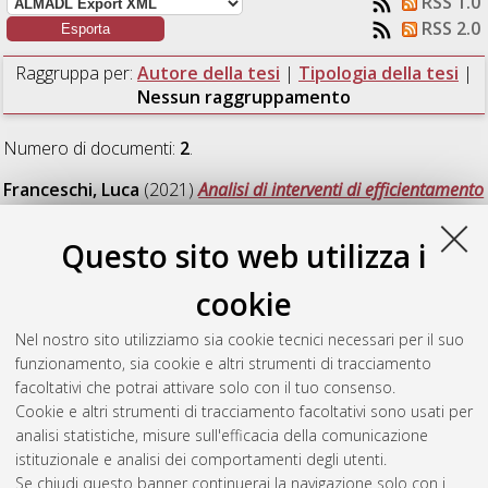
RSS 1.0
RSS 2.0
Raggruppa per:
Autore della tesi
|
Tipologia della tesi
|
Nessun raggruppamento
Numero di documenti:
2
.
Franceschi, Luca
(2021)
Analisi di interventi di efficientamento
energetico in un edificio ad uso ricreativo.
[Laurea magistrale],
Università di Bologna, Corso di Studio in
Ingegneria energetica
Questo sito web utilizza i
[LM-DM270]
, Documento ad accesso riservato.
cookie
Rodolfi, Marta
(2021)
Progettazione di un impianto di
climatizzazione per locali di ristorazione ubicati nella stazione
Nel nostro sito utilizziamo sia cookie tecnici necessari per il suo
di porta Garibaldi (MI).
[Laurea magistrale], Università di
funzionamento, sia cookie e altri strumenti di tracciamento
Bologna, Corso di Studio in
Ingegneria energetica [LM-
facoltativi che potrai attivare solo con il tuo consenso.
DM270]
, Documento full-text non disponibile
Cookie e altri strumenti di tracciamento facoltativi sono usati per
analisi statistiche, misure sull'efficacia della comunicazione
Questa lista e' stata generata il
Sat Aug 8 12:52:57 2026
istituzionale e analisi dei comportamenti degli utenti.
CEST
.
Se chiudi questo banner continuerai la navigazione solo con i