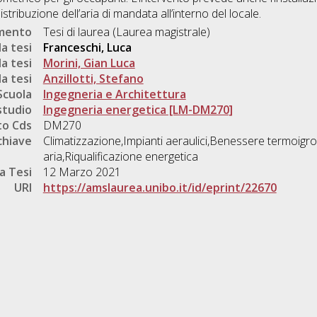
tribuzione dell’aria di mandata all’interno del locale.
umento
Tesi di laurea (Laurea magistrale)
a tesi
Franceschi, Luca
a tesi
Morini, Gian Luca
a tesi
Anzillotti, Stefano
Scuola
Ingegneria e Architettura
studio
Ingegneria energetica [LM-DM270]
o Cds
DM270
chiave
Climatizzazione,Impianti aeraulici,Benessere termoigr
aria,Riqualificazione energetica
a Tesi
12 Marzo 2021
URI
https://amslaurea.unibo.it/id/eprint/22670