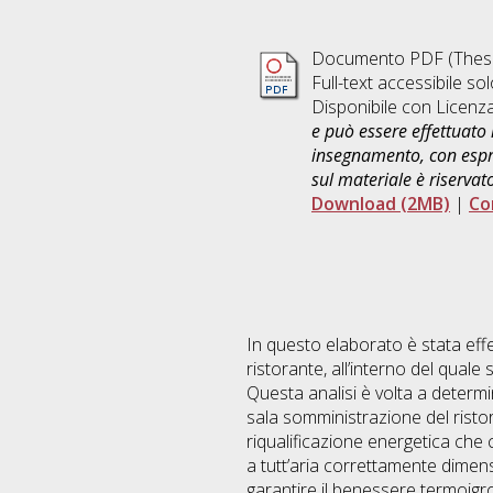
Documento PDF (Thesi
Full-text accessibile sol
Disponibile con Licenz
e può essere effettuato 
insegnamento, con espre
sul materiale è riservat
Download (2MB)
|
Co
In questo elaborato è stata effet
ristorante, all’interno del qual
Questa analisi è volta a determi
sala somministrazione del ristor
riqualificazione energetica che 
a tutt’aria correttamente dimensi
garantire il benessere termoigrom