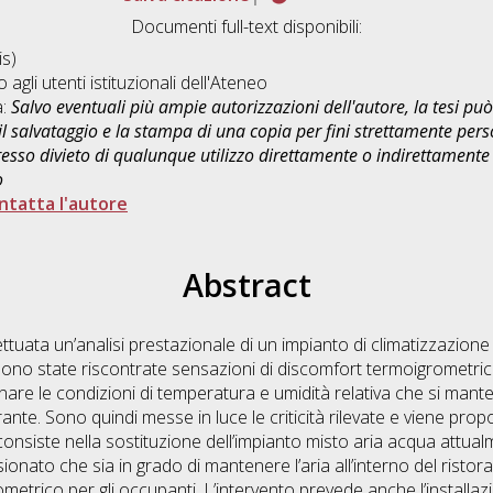
Documenti full-text disponibili:
s)
o agli utenti istituzionali dell'Ateneo
a:
Salvo eventuali più ampie autorizzazioni dell'autore, la tesi p
il salvataggio e la stampa di una copia per fini strettamente person
sso divieto di qualunque utilizzo direttamente o indirettamente 
o
ntatta l'autore
Abstract
tuata un’analisi prestazionale di un impianto di climatizzazione e
e sono state riscontrate sensazioni di discomfort termoigrometric
nare le condizioni di temperatura e umidità relativa che si mante
ante. Sono quindi messe in luce le criticità rilevate e viene prop
consiste nella sostituzione dell’impianto misto aria acqua attua
onato che sia in grado di mantenere l’aria all’interno del ristoran
etrico per gli occupanti. L’intervento prevede anche l’installazio