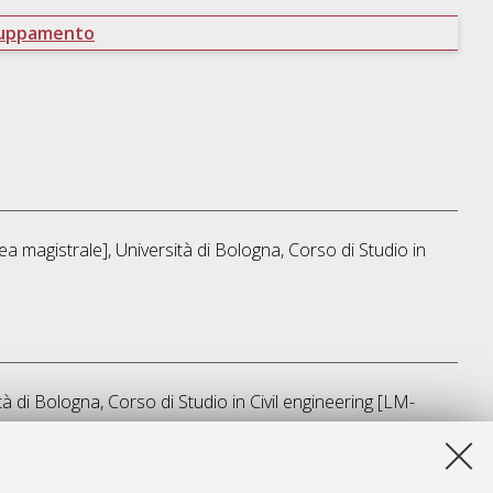
ruppamento
a magistrale], Università di Bologna, Corso di Studio in
tà di Bologna, Corso di Studio in
Civil engineering [LM-
sta lista e' stata generata il
Fri Aug 7 05:29:34 2026 CEST
.