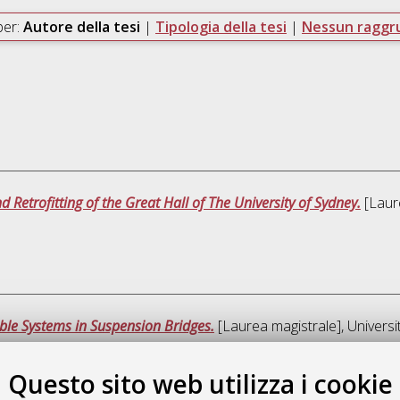
per:
Autore della tesi
|
Tipologia della tesi
|
Nessun ragg
 Retrofitting of the Great Hall of The University of Sydney.
[Laure
ble Systems in Suspension Bridges.
[Laurea magistrale], Universi
Questo sito web utilizza i cookie
Que