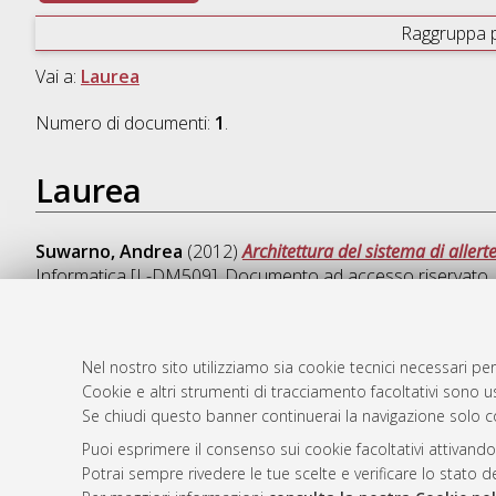
Raggruppa 
Vai a:
Laurea
Numero di documenti:
1
.
Laurea
Suwarno, Andrea
(2012)
Architettura del sistema di aller
Informatica [L-DM509]
, Documento ad accesso riservato.
Nel nostro sito utilizziamo sia cookie tecnici necessari per
Cookie e altri strumenti di tracciamento facoltativi sono us
AMS Laure
Atom
Se chiudi questo banner continuerai la navigazione solo c
Servizio i
Rss 1.0
Impostazio
Puoi esprimere il consenso sui cookie facoltativi attivando
Rss 2.0
Potrai sempre rivedere le tue scelte e verificare lo stato 
Informativa