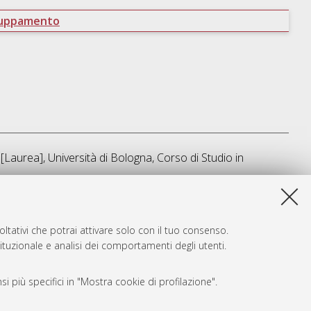
ruppamento
[Laurea], Università di Bologna, Corso di Studio in
ta lista e' stata generata il
Sat Aug 8 09:54:20 2026 CEST
.
ltativi che potrai attivare solo con il tuo consenso.
tituzionale e analisi dei comportamenti degli utenti.
i più specifici in "Mostra cookie di profilazione".