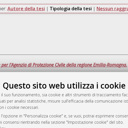
per:
Autore della tesi
|
Tipologia della tesi
|
Nessun ragg
te per l'Agenzia di Protezione Civile della regione Emilia-Romagna.
Questo sito web utilizza i cookie
Ques
 il suo funzionamento, sia cookie e altri strumenti di tracciamento faco
ati per analisi statistiche, misure sull'efficacia della comunicazione is
a
on i cookie necessari.
mplementato e gestito da
AlmaDL
ni Cookie
 l'opzione in "Personalizza cookie" e, se vuoi, potrai esprimere consens
dei consensi rientrando nella sezione "Impostazione cookie" del sito.
 sulla privacy