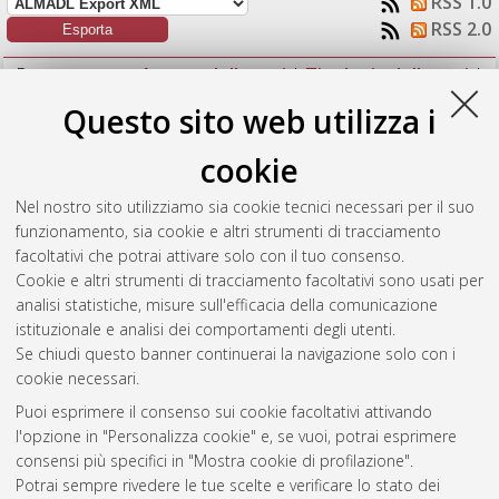
RSS 1.0
RSS 2.0
Raggruppa per:
Autore della tesi
|
Tipologia della tesi
|
Nessun raggruppamento
Questo sito web utilizza i
Numero di documenti:
1
.
cookie
Suwarno, Andrea
(2012)
Architettura del sistema di allerte
Nel nostro sito utilizziamo sia cookie tecnici necessari per il suo
per l'Agenzia di Protezione Civile della regione Emilia-Romagna.
funzionamento, sia cookie e altri strumenti di tracciamento
[Laurea], Università di Bologna, Corso di Studio in
Informatica
facoltativi che potrai attivare solo con il tuo consenso.
[L-DM509]
, Documento ad accesso riservato.
Cookie e altri strumenti di tracciamento facoltativi sono usati per
analisi statistiche, misure sull'efficacia della comunicazione
Questa lista e' stata generata il
Thu Aug 6 20:53:53 2026
istituzionale e analisi dei comportamenti degli utenti.
CEST
.
Se chiudi questo banner continuerai la navigazione solo con i
cookie necessari.
Puoi esprimere il consenso sui cookie facoltativi attivando
Atom
l'opzione in "Personalizza cookie" e, se vuoi, potrai esprimere
Rss 1.0
consensi più specifici in "Mostra cookie di profilazione".
Potrai sempre rivedere le tue scelte e verificare lo stato dei
Rss 2.0