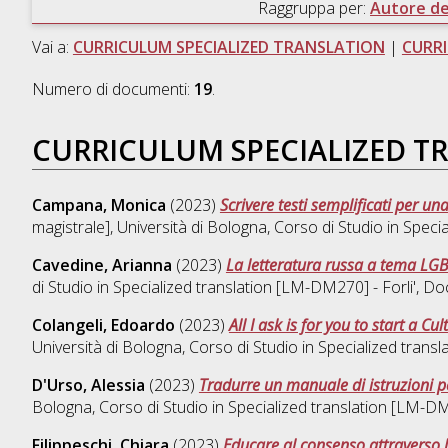
Raggruppa per:
Autore del
Vai a:
CURRICULUM SPECIALIZED TRANSLATION
|
CURR
Numero di documenti:
19
.
CURRICULUM SPECIALIZED T
Campana, Monica
(2023)
Scrivere testi semplificati per u
magistrale], Università di Bologna, Corso di Studio in
Specia
Cavedine, Arianna
(2023)
La letteratura russa a tema LGB
di Studio in
Specialized translation [LM-DM270] - Forli'
, Do
Colangeli, Edoardo
(2023)
All I ask is for you to start a 
Università di Bologna, Corso di Studio in
Specialized transl
D'Urso, Alessia
(2023)
Tradurre un manuale di istruzioni p
Bologna, Corso di Studio in
Specialized translation [LM-DM2
Filippeschi, Chiara
(2023)
Educare al consenso attraverso l