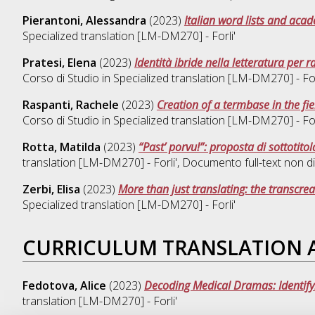
Pierantoni, Alessandra
(2023)
Italian word lists and aca
Specialized translation [LM-DM270] - Forli'
Pratesi, Elena
(2023)
Identità ibride nella letteratura per 
Corso di Studio in
Specialized translation [LM-DM270] - For
Raspanti, Rachele
(2023)
Creation of a termbase in the fie
Corso di Studio in
Specialized translation [LM-DM270] - For
Rotta, Matilda
(2023)
“Past’ porvu!”: proposta di sottotit
translation [LM-DM270] - Forli'
, Documento full-text non di
Zerbi, Elisa
(2023)
More than just translating: the transcre
Specialized translation [LM-DM270] - Forli'
CURRICULUM TRANSLATION
Fedotova, Alice
(2023)
Decoding Medical Dramas: Identifyi
translation [LM-DM270] - Forli'