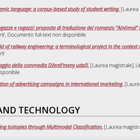
demic language: a corpus-based study of student writing.
[Laurea m
ragazze e ragazzi: proposta di traduzione del romanzo “A(ni)mal” di
li'
, Documento full-text non disponibile
ld of railway engineering: a terminological project in the context
li'
olaggio della commedia Džentl'meny udači.
[Laurea magistrale], Un
sponibile
ation of advertising campaigns in international marketing.
[Laurea
 AND TECHNOLOGY
ng Isotopies through Multimodal Classification.
[Laurea magistra