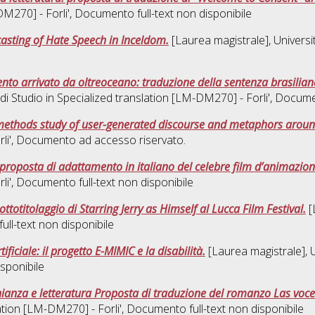
DM270] - Forli'
, Documento full-text non disponibile
casting of Hate Speech in Inceldom.
[Laurea magistrale], Universi
to arrivato da oltreoceano: traduzione della sentenza brasiliana
di Studio in
Specialized translation [LM-DM270] - Forli'
, Documen
methods study of user-generated discourse and metaphors aroun
li'
, Documento ad accesso riservato.
roposta di adattamento in italiano del celebre film d’animazio
li'
, Documento full-text non disponibile
ottotitolaggio di Starring Jerry as Himself al Lucca Film Festival.
[
ull-text non disponibile
ificiale: il progetto E-MIMIC e la disabilità.
[Laurea magistrale], U
sponibile
ianza e letteratura Proposta di traduzione del romanzo Las voces
ation [LM-DM270] - Forli'
, Documento full-text non disponibile