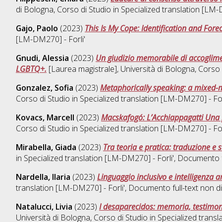
di Bologna, Corso di Studio in
Specialized translation [LM-
Gajo, Paolo
(2023)
This Is My Cope: Identification and Fore
[LM-DM270] - Forli'
Gnudi, Alessia
(2023)
Un giudizio memorabile di accoglimen
LGBTQ+.
[Laurea magistrale], Università di Bologna, Corso 
Gonzalez, Sofia
(2023)
Metaphorically speaking: a mixed-
Corso di Studio in
Specialized translation [LM-DM270] - For
Kovacs, Marcell
(2023)
Macskafogó: L’Acchiappagatti Una p
Corso di Studio in
Specialized translation [LM-DM270] - For
Mirabella, Giada
(2023)
Tra teoria e pratica: traduzione e s
in
Specialized translation [LM-DM270] - Forli'
, Documento f
Nardella, Ilaria
(2023)
Linguaggio inclusivo e intelligenza art
translation [LM-DM270] - Forli'
, Documento full-text non di
Natalucci, Livia
(2023)
I desaparecidos: memoria, testimon
Università di Bologna, Corso di Studio in
Specialized transl