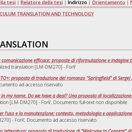
la tesi
|
Relatore della tesi
|
Indirizzo
|
Orientamento
|
ICULUM TRANSLATION AND TECHNOLOGY
RANSLATION
na comunicazione efficace: proposte di riformulazione e indagine t
lized translation [LM-DM270] - Forli'
TQ+: proposta di traduzione del romanzo "Springfield" di Sergej
cumento ad accesso riservato.
Cult in my name. Do we have a deal? Una proposta di localizzazione
ation [LM-DM270] - Forli'
, Documento full-text non disponibile
er l’uso e la manutenzione: contesto, metodologia e applicazione
70] - Forli'
, Documento ad accesso riservato.
a letteratura: proposta di traduzione di "Welcome to Consent" di