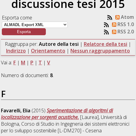
discussione tesi 2015
Atom
Esporta come
RSS 1.0
RSS 2.0
Raggruppa per:
Autore della tesi
|
Relatore della tesi
|
Indirizzo
|
Orientamento
|
Nessun raggruppamento
Vai a:
F
|
M
|
P
|
T
|
V
Numero di documenti:
8
.
F
Favarelli, Elia
(2015)
Sperimentazione di algoritmi di
localizzazione per sorgenti acustiche.
[Laurea], Università di
Bologna, Corso di Studio in
Ingegneria dei sistemi elettronici
per lo sviluppo sostenibile [L-DM270] - Cesena