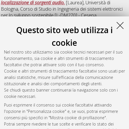
localizzazione di sorgenti audio.
[Laurea], Università di
Bologna, Corso di Studio in
Ingegneria dei sistemi elettronici
per lo sviluppo sostenibile [L-DM270] - Cesena
Questo sito web utilizza i
V
cookie
Versari, Enrico
(2015)
Progetto PCB di un nodo sensore ultra-
Nel nostro sito utilizziamo sia cookie tecnici necessari per il suo
low power.
[Laurea], Università di Bologna, Corso di Studio in
funzionamento, sia cookie e altri strumenti di tracciamento
Ingegneria dei sistemi elettronici per lo sviluppo sostenibile [L-
facoltativi che potrai attivare solo con il tuo consenso.
DM270] - Cesena
, Documento ad accesso riservato.
Cookie e altri strumenti di tracciamento facoltativi sono usati per
analisi statistiche, misure sull'efficacia della comunicazione
Questa lista e' stata generata il
Sun Aug 9 20:37:01 2026
istituzionale e analisi dei comportamenti degli utenti.
CEST
.
Se chiudi questo banner continuerai la navigazione solo con i
cookie necessari.
Puoi esprimere il consenso sui cookie facoltativi attivando
Atom
l'opzione in "Personalizza cookie" e, se vuoi, potrai esprimere
Rss 1.0
consensi più specifici in "Mostra cookie di profilazione".
Potrai sempre rivedere le tue scelte e verificare lo stato dei
Rss 2.0