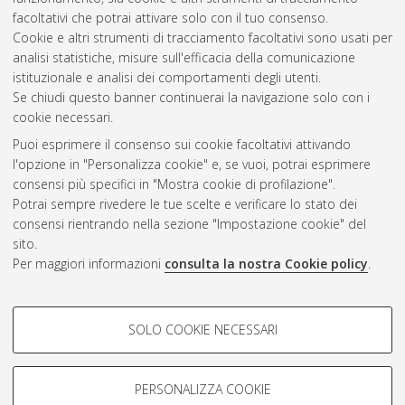
facoltativi che potrai attivare solo con il tuo consenso.
Cookie e altri strumenti di tracciamento facoltativi sono usati per
analisi statistiche, misure sull'efficacia della comunicazione
Gestione del documento:
istituzionale e analisi dei comportamenti degli utenti.
Se chiudi questo banner continuerai la navigazione solo con i
cookie necessari.
Puoi esprimere il consenso sui cookie facoltativi attivando
Atom
l'opzione in "Personalizza cookie" e, se vuoi, potrai esprimere
Rss 1.0
consensi più specifici in "Mostra cookie di profilazione".
Potrai sempre rivedere le tue scelte e verificare lo stato dei
Rss 2.0
consensi rientrando nella sezione "Impostazione cookie" del
sito.
Per maggiori informazioni
consulta la nostra Cookie policy
.
AMS Laurea
Servizio implementato e gestito da
AlmaDL
Impostazioni Cookie
COOKIE DI PROFILAZIONE -
SOLO COOKIE NECESSARI
Informativa sulla privacy
FACOLTATIVI
Condizioni d’uso del sito
Si tratta di cookie utilizzati per analizzare le caratteristiche della
navigazione degli utenti, creare profili in base al loro comportamento
PERSONALIZZA COOKIE
sul sito, per analisi di marketing.