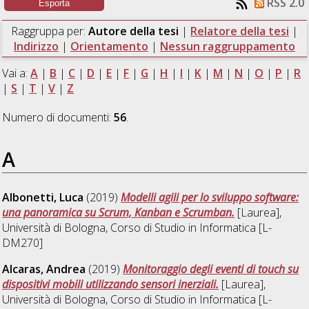
RSS 2.0
Raggruppa per:
Autore della tesi
|
Relatore della tesi
|
Indirizzo
|
Orientamento
|
Nessun raggruppamento
Vai a:
A
|
B
|
C
|
D
|
E
|
F
|
G
|
H
|
I
|
K
|
M
|
N
|
O
|
P
|
R
|
S
|
T
|
V
|
Z
Numero di documenti:
56
.
A
Albonetti, Luca
(2019)
Modelli agili per lo sviluppo software:
una panoramica su Scrum, Kanban e Scrumban.
[Laurea],
Università di Bologna, Corso di Studio in
Informatica [L-
DM270]
Alcaras, Andrea
(2019)
Monitoraggio degli eventi di touch su
dispositivi mobili utilizzando sensori inerziali.
[Laurea],
Università di Bologna, Corso di Studio in
Informatica [L-