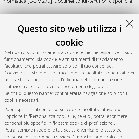
Informatica [L-DM270]
, Documento full-text non disponibile
Z
Questo sito web utilizza i
Zeffiro, Lorenzo
(2019)
Tecniche di decifrazione e modelli
cookie
matematici della macchina Enigma.
[Laurea], Università di
Bologna, Corso di Studio in
Informatica [L-DM270]
Nel nostro sito utilizziamo sia cookie tecnici necessari per il suo
funzionamento, sia cookie e altri strumenti di tracciamento
Zuccato, Diego
(2019)
Progettazione e realizzazione di un
facoltativi che potrai attivare solo con il tuo consenso.
portale multi-Ente.
[Laurea], Università di Bologna, Corso di
Cookie e altri strumenti di tracciamento facoltativi sono usati per
Studio in
Informatica [L-DM270]
analisi statistiche, misure sull'efficacia della comunicazione
istituzionale e analisi dei comportamenti degli utenti.
Questa lista e' stata generata il
Fri Aug 7 20:37:13 2026 CEST
.
Se chiudi questo banner continuerai la navigazione solo con i
cookie necessari.
Puoi esprimere il consenso sui cookie facoltativi attivando
Atom
l'opzione in "Personalizza cookie" e, se vuoi, potrai esprimere
Rss 1.0
consensi più specifici in "Mostra cookie di profilazione".
Potrai sempre rivedere le tue scelte e verificare lo stato dei
Rss 2.0
consensi rientrando nella sezione "Impostazione cookie" del