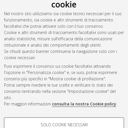
cookie
Nel nostro sito utilizziamo sia cookie tecnici necessari per il suo
funzionamento, sia cookie e altri strumenti di tracciamento
facoltativi che potrai attivare solo con il tuo consenso.
Cookie e altri strumenti di tracciamento facoltativi sono usati per
analisi statistiche, misure sull'efficacia della comunicazione
Gestione del documento:
istituzionale e analisi dei comportamenti degli utenti.
Se chiudi questo banner continuerai la navigazione solo con i
cookie necessari.
Puoi esprimere il consenso sui cookie facoltativi attivando
Atom
l'opzione in "Personalizza cookie" e, se vuoi, potrai esprimere
Rss 1.0
consensi più specifici in "Mostra cookie di profilazione".
Potrai sempre rivedere le tue scelte e verificare lo stato dei
Rss 2.0
consensi rientrando nella sezione "Impostazione cookie" del
sito.
Per maggiori informazioni
consulta la nostra Cookie policy
.
AMS Laurea
Servizio implementato e gestito da
AlmaDL
Impostazioni Cookie
COOKIE DI PROFILAZIONE -
SOLO COOKIE NECESSARI
Informativa sulla privacy
FACOLTATIVI