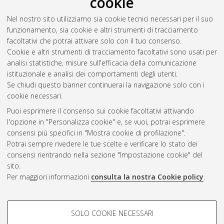
cookie
RSS 2.0
Nel nostro sito utilizziamo sia cookie tecnici necessari per il suo
Raggruppa per:
Autore della tesi
|
Relatore della tesi
|
funzionamento, sia cookie e altri strumenti di tracciamento
Indirizzo
|
Orientamento
|
Nessun raggruppamento
facoltativi che potrai attivare solo con il tuo consenso.
Cookie e altri strumenti di tracciamento facoltativi sono usati per
Numero di documenti:
0
.
analisi statistiche, misure sull'efficacia della comunicazione
istituzionale e analisi dei comportamenti degli utenti.
Questa lista e' stata generata il
Fri Aug 7 20:34:35 2026 CEST
.
Se chiudi questo banner continuerai la navigazione solo con i
cookie necessari.
Puoi esprimere il consenso sui cookie facoltativi attivando
Atom
l'opzione in "Personalizza cookie" e, se vuoi, potrai esprimere
Rss 1.0
consensi più specifici in "Mostra cookie di profilazione".
Potrai sempre rivedere le tue scelte e verificare lo stato dei
Rss 2.0
consensi rientrando nella sezione "Impostazione cookie" del
sito.
Per maggiori informazioni
consulta la nostra Cookie policy
.
AMS Laurea
Servizio implementato e gestito da
AlmaDL
Impostazioni Cookie
COOKIE DI PROFILAZIONE -
SOLO COOKIE NECESSARI
Informativa sulla privacy
FACOLTATIVI