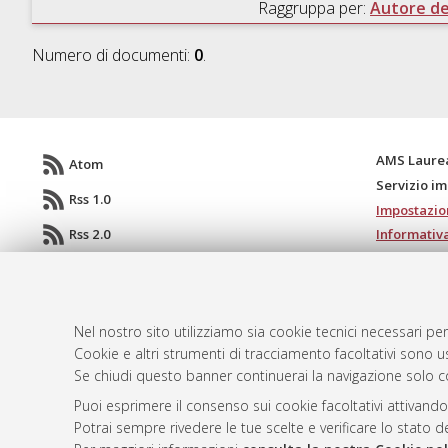
Raggruppa per:
Autore del
Numero di documenti:
0
.
AMS Laure
Atom
Servizio i
Rss 1.0
Impostazio
Rss 2.0
Informativa
Condizioni 
Nel nostro sito utilizziamo sia cookie tecnici necessari per
© ALMA MATER STUDIORUM - Università d
Cookie e altri strumenti di tracciamento facoltativi sono us
Se chiudi questo banner continuerai la navigazione solo c
Puoi esprimere il consenso sui cookie facoltativi attivando
Potrai sempre rivedere le tue scelte e verificare lo stato 