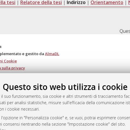
la tesi
|
Relatore della tesi
|
Indirizzo
|
Orientamento
|
Quest
a
mplementato e gestito da
AlmaDL
ni Cookie
 sulla privacy
d’uso del sito
Questo sito web utilizza i cookie
 il suo funzionamento, sia cookie e altri strumenti di tracciamento faco
i Bologna, 2007-2026.
ati per analisi statistiche, misure sull'efficacia della comunicazione is
on i cookie necessari.
 l'opzione in "Personalizza cookie" e, se vuoi, potrai esprimere consens
dei consensi rientrando nella sezione "Impostazione cookie" del sito.