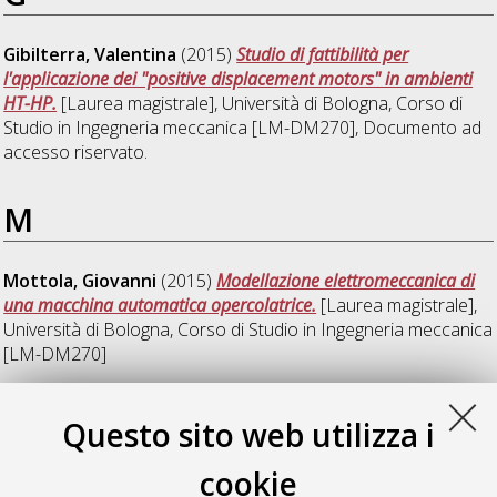
Gibilterra, Valentina
(2015)
Studio di fattibilità per
l'applicazione dei "positive displacement motors" in ambienti
HT-HP.
[Laurea magistrale], Università di Bologna, Corso di
Studio in
Ingegneria meccanica [LM-DM270]
, Documento ad
accesso riservato.
M
Mottola, Giovanni
(2015)
Modellazione elettromeccanica di
una macchina automatica opercolatrice.
[Laurea magistrale],
Università di Bologna, Corso di Studio in
Ingegneria meccanica
[LM-DM270]
S
Questo sito web utilizza i
cookie
Santoro, Antonio
(2015)
Analisi termofluidodinamica per lo