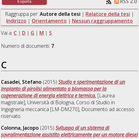
RSS 2.0
Raggruppa per:
Autore della tesi
|
Relatore della tesi
|
Indirizzo
|
Orientamento
|
Nessun raggruppamento
Vai a:
C
|
D
|
G
|
M
|
S
Numero di documenti:
7
.
C
Casadei, Stefano
(2015)
Studio e sperimentazione di un
impianto di pirolisi alimentato a biomassa per la
cogenerazione di energia elettrica e termica.
[Laurea
magistrale], Università di Bologna, Corso di Studio in
Ingegneria meccanica [LM-DM270]
, Documento ad accesso
riservato.
Colonna, Jacopo
(2015)
Sviluppo di un sistema di
sovralimentazione assistito elettricamente per un motore diesel