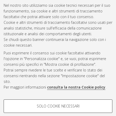
sviluppo di motori GDI turbo di ultima generazione.
[Laurea
Nel nostro sito utilizziamo sia cookie tecnici necessari per il suo
magistrale], Università di Bologna, Corso di Studio in
funzionamento, sia cookie e altri strumenti di tracciamento
Ingegneria meccanica [LM-DM270]
, Documento ad accesso
facoltativi che potrai attivare solo con il tuo consenso.
riservato.
Cookie e altri strumenti di tracciamento facoltativi sono usati per
analisi statistiche, misure sull'efficacia della comunicazione
Questa lista e' stata generata il
Wed Aug 5 20:34:44 2026
istituzionale e analisi dei comportamenti degli utenti.
CEST
.
Se chiudi questo banner continuerai la navigazione solo con i
cookie necessari.
Puoi esprimere il consenso sui cookie facoltativi attivando
Atom
l'opzione in "Personalizza cookie" e, se vuoi, potrai esprimere
Rss 1.0
consensi più specifici in "Mostra cookie di profilazione".
Potrai sempre rivedere le tue scelte e verificare lo stato dei
Rss 2.0
consensi rientrando nella sezione "Impostazione cookie" del
sito.
Per maggiori informazioni
consulta la nostra Cookie policy
.
AMS Laurea
Servizio implementato e gestito da
AlmaDL
Impostazioni Cookie
COOKIE DI PROFILAZIONE -
SOLO COOKIE NECESSARI
Informativa sulla privacy
FACOLTATIVI
Condizioni d’uso del sito