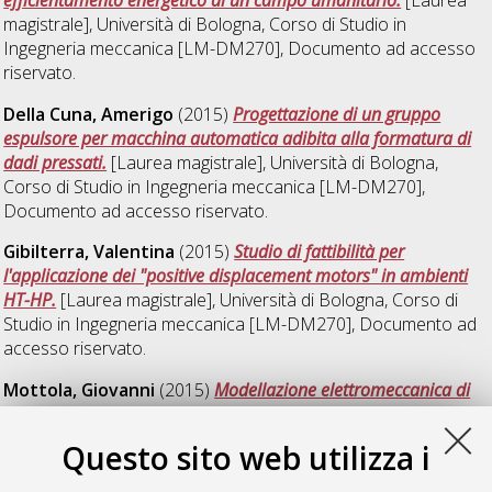
magistrale], Università di Bologna, Corso di Studio in
Ingegneria meccanica [LM-DM270]
, Documento ad accesso
riservato.
Della Cuna, Amerigo
(2015)
Progettazione di un gruppo
espulsore per macchina automatica adibita alla formatura di
dadi pressati.
[Laurea magistrale], Università di Bologna,
Corso di Studio in
Ingegneria meccanica [LM-DM270]
,
Documento ad accesso riservato.
Gibilterra, Valentina
(2015)
Studio di fattibilità per
l'applicazione dei "positive displacement motors" in ambienti
HT-HP.
[Laurea magistrale], Università di Bologna, Corso di
Studio in
Ingegneria meccanica [LM-DM270]
, Documento ad
accesso riservato.
Mottola, Giovanni
(2015)
Modellazione elettromeccanica di
una macchina automatica opercolatrice.
[Laurea magistrale],
Università di Bologna, Corso di Studio in
Ingegneria meccanica
Questo sito web utilizza i
[LM-DM270]