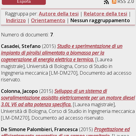
RSS 2.0
Raggruppa per:
Autore della tesi
|
Relatore della tesi
|
Indirizzo
|
Orientamento
|
Nessun raggruppamento
Numero di documenti:
7
.
Casadei, Stefano
(2015)
Studio e sperimentazione di un
impianto di pirolisi alimentato a biomassa per la
cogenerazione di energia elettrica e termica.
[Laurea
magistrale], Università di Bologna, Corso di Studio in
Ingegneria meccanica [LM-DM270]
, Documento ad accesso
riservato.
Colonna, Jacopo
(2015)
Sviluppo di un sistema di
sovralimentazione assistito elettricamente per un motore diesel
3.0L V6 ad alta potenza specifica.
[Laurea magistrale],
Università di Bologna, Corso di Studio in
Ingegneria meccanica
[LM-DM270]
, Documento ad accesso riservato.
De Simone Palombieri, Francesca
(2015)
Progettazione ed
efficientamento energetico di un campo umanitario.
[Laurea