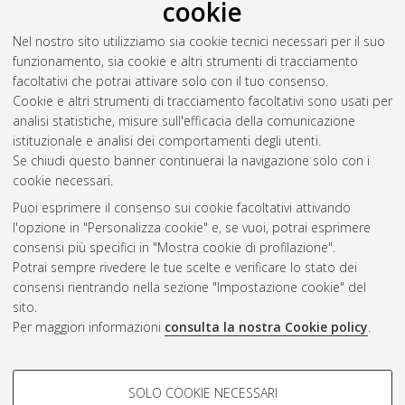
cookie
Santoro, Antonio
(2015)
Analisi termofluidodinamica per lo
sviluppo di motori GDI turbo di ultima generazione.
[Laurea
Nel nostro sito utilizziamo sia cookie tecnici necessari per il suo
magistrale], Università di Bologna, Corso di Studio in
funzionamento, sia cookie e altri strumenti di tracciamento
Ingegneria meccanica [LM-DM270]
, Documento ad accesso
facoltativi che potrai attivare solo con il tuo consenso.
riservato.
Cookie e altri strumenti di tracciamento facoltativi sono usati per
analisi statistiche, misure sull'efficacia della comunicazione
Questa lista e' stata generata il
Sat Aug 8 20:37:39 2026
istituzionale e analisi dei comportamenti degli utenti.
CEST
.
Se chiudi questo banner continuerai la navigazione solo con i
cookie necessari.
Puoi esprimere il consenso sui cookie facoltativi attivando
Atom
l'opzione in "Personalizza cookie" e, se vuoi, potrai esprimere
Rss 1.0
consensi più specifici in "Mostra cookie di profilazione".
Potrai sempre rivedere le tue scelte e verificare lo stato dei
Rss 2.0
consensi rientrando nella sezione "Impostazione cookie" del
sito.
Per maggiori informazioni
consulta la nostra Cookie policy
.
AMS Laurea
Servizio implementato e gestito da
AlmaDL
Impostazioni Cookie
COOKIE DI PROFILAZIONE -
SOLO COOKIE NECESSARI
Informativa sulla privacy
FACOLTATIVI