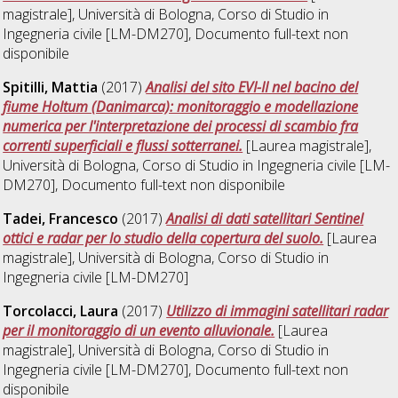
magistrale], Università di Bologna, Corso di Studio in
Ingegneria civile [LM-DM270]
, Documento full-text non
disponibile
Spitilli, Mattia
(2017)
Analisi del sito EVI-II nel bacino del
fiume Holtum (Danimarca): monitoraggio e modellazione
numerica per l'interpretazione dei processi di scambio fra
correnti superficiali e flussi sotterranei.
[Laurea magistrale],
Università di Bologna, Corso di Studio in
Ingegneria civile [LM-
DM270]
, Documento full-text non disponibile
Tadei, Francesco
(2017)
Analisi di dati satellitari Sentinel
ottici e radar per lo studio della copertura del suolo.
[Laurea
magistrale], Università di Bologna, Corso di Studio in
Ingegneria civile [LM-DM270]
Torcolacci, Laura
(2017)
Utilizzo di immagini satellitari radar
per il monitoraggio di un evento alluvionale.
[Laurea
magistrale], Università di Bologna, Corso di Studio in
Ingegneria civile [LM-DM270]
, Documento full-text non
disponibile