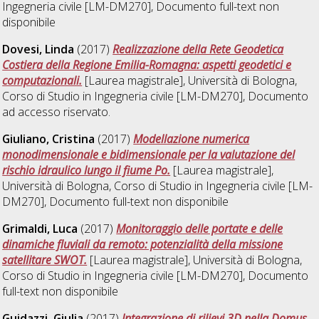
Ingegneria civile [LM-DM270]
, Documento full-text non
disponibile
Dovesi, Linda
(2017)
Realizzazione della Rete Geodetica
Costiera della Regione Emilia-Romagna: aspetti geodetici e
computazionali.
[Laurea magistrale], Università di Bologna,
Corso di Studio in
Ingegneria civile [LM-DM270]
, Documento
ad accesso riservato.
Giuliano, Cristina
(2017)
Modellazione numerica
monodimensionale e bidimensionale per la valutazione del
rischio idraulico lungo il fiume Po.
[Laurea magistrale],
Università di Bologna, Corso di Studio in
Ingegneria civile [LM-
DM270]
, Documento full-text non disponibile
Grimaldi, Luca
(2017)
Monitoraggio delle portate e delle
dinamiche fluviali da remoto: potenzialità della missione
satellitare SWOT.
[Laurea magistrale], Università di Bologna,
Corso di Studio in
Ingegneria civile [LM-DM270]
, Documento
full-text non disponibile
Guidazzi, Giulia
(2017)
Integrazione di rilievi 3D nella Domus