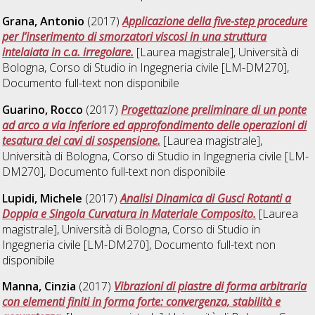
Grana, Antonio
(2017)
Applicazione della five-step procedure
per l’inserimento di smorzatori viscosi in una struttura
intelaiata in c.a. irregolare.
[Laurea magistrale], Università di
Bologna, Corso di Studio in
Ingegneria civile [LM-DM270]
,
Documento full-text non disponibile
Guarino, Rocco
(2017)
Progettazione preliminare di un ponte
ad arco a via inferiore ed approfondimento delle operazioni di
tesatura dei cavi di sospensione.
[Laurea magistrale],
Università di Bologna, Corso di Studio in
Ingegneria civile [LM-
DM270]
, Documento full-text non disponibile
Lupidi, Michele
(2017)
Analisi Dinamica di Gusci Rotanti a
Doppia e Singola Curvatura in Materiale Composito.
[Laurea
magistrale], Università di Bologna, Corso di Studio in
Ingegneria civile [LM-DM270]
, Documento full-text non
disponibile
Manna, Cinzia
(2017)
Vibrazioni di piastre di forma arbitraria
con elementi finiti in forma forte: convergenza, stabilità e