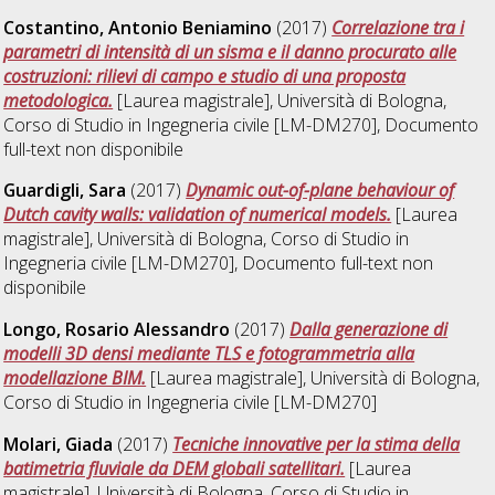
Costantino, Antonio Beniamino
(2017)
Correlazione tra i
parametri di intensità di un sisma e il danno procurato alle
costruzioni: rilievi di campo e studio di una proposta
metodologica.
[Laurea magistrale], Università di Bologna,
Corso di Studio in
Ingegneria civile [LM-DM270]
, Documento
full-text non disponibile
Guardigli, Sara
(2017)
Dynamic out-of-plane behaviour of
Dutch cavity walls: validation of numerical models.
[Laurea
magistrale], Università di Bologna, Corso di Studio in
Ingegneria civile [LM-DM270]
, Documento full-text non
disponibile
Longo, Rosario Alessandro
(2017)
Dalla generazione di
modelli 3D densi mediante TLS e fotogrammetria alla
modellazione BIM.
[Laurea magistrale], Università di Bologna,
Corso di Studio in
Ingegneria civile [LM-DM270]
Molari, Giada
(2017)
Tecniche innovative per la stima della
batimetria fluviale da DEM globali satellitari.
[Laurea
magistrale], Università di Bologna, Corso di Studio in