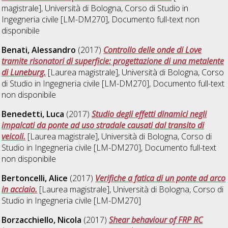
magistrale], Università di Bologna, Corso di Studio in
Ingegneria civile [LM-DM270]
, Documento full-text non
disponibile
Benati, Alessandro
(2017)
Controllo delle onde di Love
tramite risonatori di superficie: progettazione di una metalente
di Luneburg.
[Laurea magistrale], Università di Bologna, Corso
di Studio in
Ingegneria civile [LM-DM270]
, Documento full-text
non disponibile
Benedetti, Luca
(2017)
Studio degli effetti dinamici negli
impalcati da ponte ad uso stradale causati dal transito di
veicoli.
[Laurea magistrale], Università di Bologna, Corso di
Studio in
Ingegneria civile [LM-DM270]
, Documento full-text
non disponibile
Bertoncelli, Alice
(2017)
Verifiche a fatica di un ponte ad arco
in acciaio.
[Laurea magistrale], Università di Bologna, Corso di
Studio in
Ingegneria civile [LM-DM270]
Borzacchiello, Nicola
(2017)
Shear behaviour of FRP RC