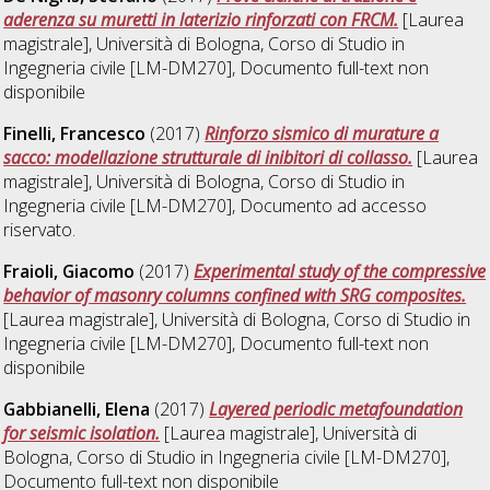
aderenza su muretti in laterizio rinforzati con FRCM.
[Laurea
magistrale], Università di Bologna, Corso di Studio in
Ingegneria civile [LM-DM270]
, Documento full-text non
disponibile
Finelli, Francesco
(2017)
Rinforzo sismico di murature a
sacco: modellazione strutturale di inibitori di collasso.
[Laurea
magistrale], Università di Bologna, Corso di Studio in
Ingegneria civile [LM-DM270]
, Documento ad accesso
riservato.
Fraioli, Giacomo
(2017)
Experimental study of the compressive
behavior of masonry columns confined with SRG composites.
[Laurea magistrale], Università di Bologna, Corso di Studio in
Ingegneria civile [LM-DM270]
, Documento full-text non
disponibile
Gabbianelli, Elena
(2017)
Layered periodic metafoundation
for seismic isolation.
[Laurea magistrale], Università di
Bologna, Corso di Studio in
Ingegneria civile [LM-DM270]
,
Documento full-text non disponibile