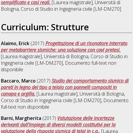
semplificato e casi reali.
[Laurea magistrale], Università di
Bologna, Corso di Studio in
Ingegneria civile [LM-DM270]
Curriculum: Strutture
Alaimo, Erick
(2017)
Progettazione di un risonatore interrato
per metabarriere sismiche: una soluzione con cavi pretesi.
[Laurea magistrale], Università di Bologna, Corso di Studio in
Ingegneria civile [LM-DM270]
, Documento full-text non
disponibile
Baccaro, Marco
(2017)
Studio del comportamento sismico di
pareti in legno del tipo a telaio con pannelli compositi in
canapa e argilla.
[Laurea magistrale], Università di Bologna,
Corso di Studio in
Ingegneria civile [LM-DM270]
, Documento
full-text non disponibile
Barni, Margherita
(2017)
Valutazione delle incertezze
derivanti dall'impiego di diversi modelli costitutivi per la
valutazione della risposta sismica di telai in c.a..
[Laurea