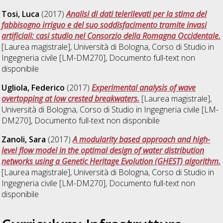
Tosi, Luca
(2017)
Analisi di dati telerilevati per la stima del
fabbisogno irriguo e del suo soddisfacimento tramite invasi
artificiali: casi studio nel Consorzio della Romagna Occidentale.
[Laurea magistrale], Università di Bologna, Corso di Studio in
Ingegneria civile [LM-DM270]
, Documento full-text non
disponibile
Ugliola, Federico
(2017)
Experimental analysis of wave
overtopping at low crested breakwaters.
[Laurea magistrale],
Università di Bologna, Corso di Studio in
Ingegneria civile [LM-
DM270]
, Documento full-text non disponibile
Zanoli, Sara
(2017)
A modularity based approach and high-
level flow model in the optimal design of water distribution
networks using a Genetic Heritage Evolution (GHEST) algorithm.
[Laurea magistrale], Università di Bologna, Corso di Studio in
Ingegneria civile [LM-DM270]
, Documento full-text non
disponibile