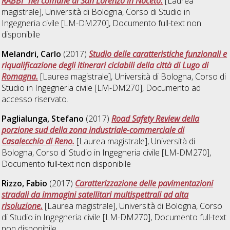
RABBI" nel comune di San Lorenzo in Noceto.
[Laurea
magistrale], Università di Bologna, Corso di Studio in
Ingegneria civile [LM-DM270]
, Documento full-text non
disponibile
Melandri, Carlo
(2017)
Studio delle caratteristiche funzionali e
riqualificazione degli itinerari ciclabili della città di Lugo di
Romagna.
[Laurea magistrale], Università di Bologna, Corso di
Studio in
Ingegneria civile [LM-DM270]
, Documento ad
accesso riservato.
Paglialunga, Stefano
(2017)
Road Safety Review della
porzione sud della zona industriale-commerciale di
Casalecchio di Reno.
[Laurea magistrale], Università di
Bologna, Corso di Studio in
Ingegneria civile [LM-DM270]
,
Documento full-text non disponibile
Rizzo, Fabio
(2017)
Caratterizzazione delle pavimentazioni
stradali da immagini satellitari multispettrali ad alta
risoluzione.
[Laurea magistrale], Università di Bologna, Corso
di Studio in
Ingegneria civile [LM-DM270]
, Documento full-text
non disponibile