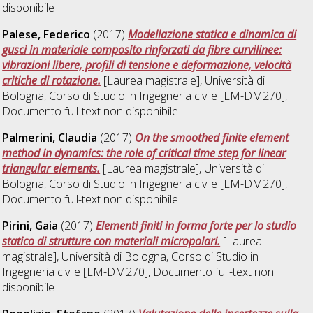
disponibile
Palese, Federico
(2017)
Modellazione statica e dinamica di
gusci in materiale composito rinforzati da fibre curvilinee:
vibrazioni libere, profili di tensione e deformazione, velocità
critiche di rotazione.
[Laurea magistrale], Università di
Bologna, Corso di Studio in
Ingegneria civile [LM-DM270]
,
Documento full-text non disponibile
Palmerini, Claudia
(2017)
On the smoothed finite element
method in dynamics: the role of critical time step for linear
triangular elements.
[Laurea magistrale], Università di
Bologna, Corso di Studio in
Ingegneria civile [LM-DM270]
,
Documento full-text non disponibile
Pirini, Gaia
(2017)
Elementi finiti in forma forte per lo studio
statico di strutture con materiali micropolari​.
[Laurea
magistrale], Università di Bologna, Corso di Studio in
Ingegneria civile [LM-DM270]
, Documento full-text non
disponibile