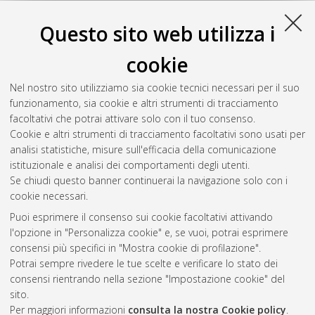
magistrale], Università di Bologna, Corso di Studio in
Ingegneria civile [LM-DM270]
, Documento ad accesso
Questo sito web utilizza i
riservato.
cookie
Zaccherini, Rachele
(2017)
Surface waves attenuation in
granular media through a small-scale Metabarrier.
[Laurea
Nel nostro sito utilizziamo sia cookie tecnici necessari per il suo
magistrale], Università di Bologna, Corso di Studio in
funzionamento, sia cookie e altri strumenti di tracciamento
Ingegneria civile [LM-DM270]
, Documento full-text non
facoltativi che potrai attivare solo con il tuo consenso.
disponibile
Cookie e altri strumenti di tracciamento facoltativi sono usati per
analisi statistiche, misure sull'efficacia della comunicazione
Questa lista e' stata generata il
Sat Aug 8 20:37:22 2026
istituzionale e analisi dei comportamenti degli utenti.
CEST
.
Se chiudi questo banner continuerai la navigazione solo con i
cookie necessari.
Puoi esprimere il consenso sui cookie facoltativi attivando
Atom
l'opzione in "Personalizza cookie" e, se vuoi, potrai esprimere
Rss 1.0
consensi più specifici in "Mostra cookie di profilazione".
Potrai sempre rivedere le tue scelte e verificare lo stato dei
Rss 2.0
consensi rientrando nella sezione "Impostazione cookie" del
sito.
Per maggiori informazioni
consulta la nostra Cookie policy
.
AMS Laurea