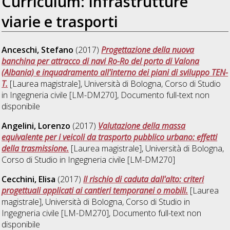
Curriculum: Infrastrutture
viarie e trasporti
Anceschi, Stefano
(2017)
Progettazione della nuova
banchina per attracco di navi Ro-Ro del porto di Valona
(Albania) e inquadramento all'interno dei piani di sviluppo TEN-
T.
[Laurea magistrale], Università di Bologna, Corso di Studio
in
Ingegneria civile [LM-DM270]
, Documento full-text non
disponibile
Angelini, Lorenzo
(2017)
Valutazione della massa
equivalente per i veicoli da trasporto pubblico urbano: effetti
della trasmissione.
[Laurea magistrale], Università di Bologna,
Corso di Studio in
Ingegneria civile [LM-DM270]
Cecchini, Elisa
(2017)
Il rischio di caduta dall'alto: criteri
progettuali applicati ai cantieri temporanei o mobili.
[Laurea
magistrale], Università di Bologna, Corso di Studio in
Ingegneria civile [LM-DM270]
, Documento full-text non
disponibile