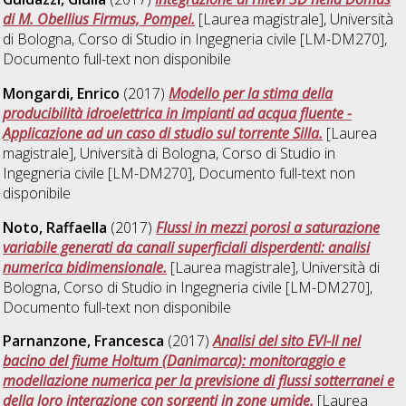
di M. Obellius Firmus, Pompei.
[Laurea magistrale], Università
di Bologna, Corso di Studio in
Ingegneria civile [LM-DM270]
,
Documento full-text non disponibile
Mongardi, Enrico
(2017)
Modello per la stima della
producibilità idroelettrica in impianti ad acqua fluente -
Applicazione ad un caso di studio sul torrente Silla.
[Laurea
magistrale], Università di Bologna, Corso di Studio in
Ingegneria civile [LM-DM270]
, Documento full-text non
disponibile
Noto, Raffaella
(2017)
Flussi in mezzi porosi a saturazione
variabile generati da canali superficiali disperdenti: analisi
numerica bidimensionale.
[Laurea magistrale], Università di
Bologna, Corso di Studio in
Ingegneria civile [LM-DM270]
,
Documento full-text non disponibile
Parnanzone, Francesca
(2017)
Analisi del sito EVI-II nel
bacino del fiume Holtum (Danimarca): monitoraggio e
modellazione numerica per la previsione di flussi sotterranei e
della loro interazione con sorgenti in zone umide.
[Laurea