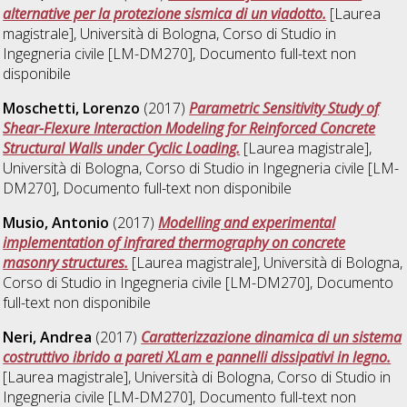
alternative per la protezione sismica di un viadotto.
[Laurea
magistrale], Università di Bologna, Corso di Studio in
Ingegneria civile [LM-DM270]
, Documento full-text non
disponibile
Moschetti, Lorenzo
(2017)
Parametric Sensitivity Study of
Shear-Flexure Interaction Modeling for Reinforced Concrete
Structural Walls under Cyclic Loading.
[Laurea magistrale],
Università di Bologna, Corso di Studio in
Ingegneria civile [LM-
DM270]
, Documento full-text non disponibile
Musio, Antonio
(2017)
Modelling and experimental
implementation of infrared thermography on concrete
masonry structures.
[Laurea magistrale], Università di Bologna,
Corso di Studio in
Ingegneria civile [LM-DM270]
, Documento
full-text non disponibile
Neri, Andrea
(2017)
Caratterizzazione dinamica di un sistema
costruttivo ibrido a pareti XLam e pannelli dissipativi in legno.
[Laurea magistrale], Università di Bologna, Corso di Studio in
Ingegneria civile [LM-DM270]
, Documento full-text non