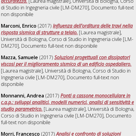
accuratezza.
[Laurea magistrale], Università di Bologna, Corso
di Studio in
Ingegneria civile [LM-DM270]
, Documento full-text
non disponibile
Marconi, Enrico
(2017)
Influenza dell'orditura delle travi nella
risposta sismica di strutture a telaio.
[Laurea magistrale],
Università di Bologna, Corso di Studio in
Ingegneria civile [LM-
DM270]
, Documento full-text non disponibile
Mazza, Samuele
(2017)
Soluzioni progettuali con dissipatori
viscosi per il miglioramento sismico di un edificio ospedaliero​.
[Laurea magistrale], Università di Bologna, Corso di Studio in
Ingegneria civile [LM-DM270]
, Documento full-text non
disponibile
Monnanni, Andrea
(2017)
Ponti a cassone monocellulare in
c.a.p.: sviluppi analitici, modelli numerici, analisi di sensitività e
studio parametrico.
[Laurea magistrale], Università di Bologna,
Corso di Studio in
Ingegneria civile [LM-DM270]
, Documento
full-text non disponibile
Morri, Francesco
(2017)
Analisi e confronto di soluzioni