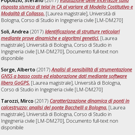
Popolizio, Stefano
(2017)
Valutazione delle incertezze sulla
risposta sismica di telai in CA al variare di Modello Costitutivo e
Modalità di Collasso.
[Laurea magistrale], Università di
Bologna, Corso di Studio in
Ingegneria civile [LM-DM270]
Soli, Andrea
(2017)
Identificazione di strutture reticolari
mediante prove dinamiche e algoritmi genetici.
[Laurea
magistrale], Università di Bologna, Corso di Studio in
Ingegneria civile [LM-DM270]
, Documento full-text non
disponibile
Sorge, Alberto
(2017)
Analisi di sensibilità di strumentazione
GNSS a basso costo ed elaborazione dati mediante software
libero GoGPS.
[Laurea magistrale], Università di Bologna,
Corso di Studio in
Ingegneria civile [LM-DM270]
Tarozzi, Mirco
(2017)
Caratterizzazione dinamica di ponti in
calcestruzzo: analisi del ponte Bacchelli a Bologna.
[Laurea
magistrale], Università di Bologna, Corso di Studio in
Ingegneria civile [LM-DM270]
, Documento full-text non
disponibile