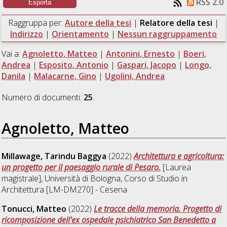
RSS 2.0
Raggruppa per:
Autore della tesi
|
Relatore della tesi
|
Indirizzo
|
Orientamento
|
Nessun raggruppamento
Vai a:
Agnoletto, Matteo
|
Antonini, Ernesto
|
Boeri,
Andrea
|
Esposito, Antonio
|
Gaspari, Jacopo
|
Longo,
Danila
|
Malacarne, Gino
|
Ugolini, Andrea
Numero di documenti:
25
.
Agnoletto, Matteo
Millawage, Tarindu Baggya
(2022)
Architettura e agricoltura:
un progetto per il paesaggio rurale di Pesaro.
[Laurea
magistrale], Università di Bologna, Corso di Studio in
Architettura [LM-DM270] - Cesena
Tonucci, Matteo
(2022)
Le tracce della memoria. Progetto di
ricomposizione dell'ex ospedale psichiatrico San Benedetto a