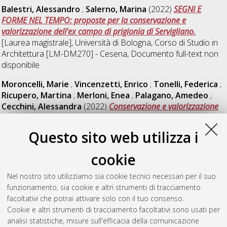
Balestri, Alessandro
;
Salerno, Marina
(2022)
SEGNI E
FORME NEL TEMPO: proposte per la conservazione e
valorizzazione dell'ex campo di prigionia di Servigliano.
[Laurea magistrale], Università di Bologna, Corso di Studio in
Architettura [LM-DM270] - Cesena
, Documento full-text non
disponibile
Moroncelli, Marie
;
Vincenzetti, Enrico
;
Tonelli, Federica
;
Ricupero, Martina
;
Merloni, Enea
;
Palagano, Amedeo
;
Cecchini, Alessandra
(2022)
Conservazione e valorizzazione
dell'Anfiteatro Romano di Ancona.
[Laurea magistrale],
Università di Bologna, Corso di Studio in
Architettura [LM-
Questo sito web utilizza i
DM270] - Cesena
, Documento full-text non disponibile
cookie
Valentini, Denis
(2022)
Il sito archeologico di Santa Croce a
Ravenna: HBIM per la conservazione preventiva e
Nel nostro sito utilizziamo sia cookie tecnici necessari per il suo
programmata.
[Laurea magistrale], Università di Bologna,
funzionamento, sia cookie e altri strumenti di tracciamento
Corso di Studio in
Architettura [LM-DM270] - Cesena
,
facoltativi che potrai attivare solo con il tuo consenso.
Documento full-text non disponibile
Cookie e altri strumenti di tracciamento facoltativi sono usati per
analisi statistiche, misure sull'efficacia della comunicazione