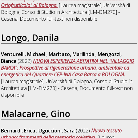
Ortofrutticolo" di Bologna.
[Laurea magistrale], Università di
Bologna, Corso di Studio in
Architettura [LM-DM270] -
Cesena
, Documento full-text non disponibile
Longo, Danila
Venturelli, Michael
;
Maritato, Marilinda
;
Mengozzi,
Bianca
(2022)
NUOVA ESPERIENZA ABITATIVA NEL “VILLAGGIO
BARCA”: Prospettive di rigenerazione urbana, ambientale ed
energetica del Quartiere CEP-INA Casa Barca a BOLOGNA.
[Laurea magistrale], Università di Bologna, Corso di Studio in
Architettura [LM-DM270] - Cesena
, Documento full-text non
disponibile
Malacarne, Gino
Bernardi, Erica
;
Uguccioni, Sara
(2022)
Nuovo tessuto
urbano: frammenti della memoria collettiva.
[Laurea