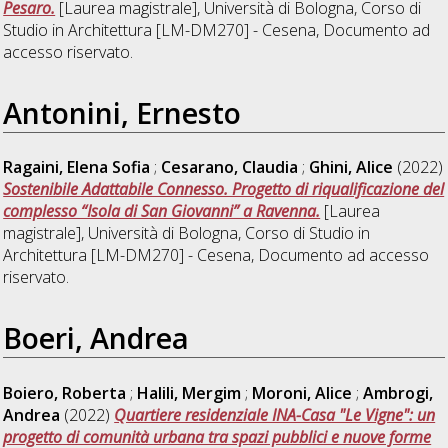
Pesaro.
[Laurea magistrale], Università di Bologna, Corso di
Studio in
Architettura [LM-DM270] - Cesena
, Documento ad
accesso riservato.
Antonini, Ernesto
Ragaini, Elena Sofia
;
Cesarano, Claudia
;
Ghini, Alice
(2022)
Sostenibile Adattabile Connesso. Progetto di riqualificazione del
complesso “Isola di San Giovanni” a Ravenna.
[Laurea
magistrale], Università di Bologna, Corso di Studio in
Architettura [LM-DM270] - Cesena
, Documento ad accesso
riservato.
Boeri, Andrea
Boiero, Roberta
;
Halili, Mergim
;
Moroni, Alice
;
Ambrogi,
Andrea
(2022)
Quartiere residenziale INA-Casa "Le Vigne": un
progetto di comunità urbana tra spazi pubblici e nuove forme