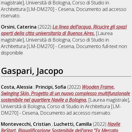
magistrale], Università di Bologna, Corso di Studio in
Architettura [LM-DM270] - Cesena
, Documento ad accesso
riservato.
Orsini, Caterina
(2022)
La linea dell'acqua. Ricucire gli spazi
aperti della citta universitaria di Buenos Aires.
[Laurea
magistrale], Università di Bologna, Corso di Studio in
Architettura [LM-DM270] - Cesena
, Documento full-text non
disponibile
Gaspari, Jacopo
Costa, Alessia
;
Principi, Sofia
(2022)
Wooden Frame,
Swinging Skin. Progetto di un nuovo complesso multifunzionale
sostenibile nel quartiere Navile a Bologna.
[Laurea magistrale],
Università di Bologna, Corso di Studio in
Architettura [LM-
DM270] - Cesena
, Documento ad accesso riservato.
Montevecchi, Cristian
;
Luchetti, Camilla
(2022)
Navile
ReStart. Riqualificazione Sostenibile dell'area "Ex Mercato