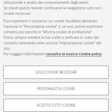
Questa lista e' stata generata il
Thu Aug 6 20:37:12 2026
istituzionale e analisi dei comportamenti degli utenti.
CEST
.
Se chiudi questo banner continuerai la navigazione solo con i
cookie necessari.
Puoi esprimere il consenso sui cookie facoltativi attivando
Atom
l'opzione in "Personalizza cookie" e, se vuoi, potrai esprimere
Rss 1.0
consensi più specifici in "Mostra cookie di profilazione".
Potrai sempre rivedere le tue scelte e verificare lo stato dei
Rss 2.0
consensi rientrando nella sezione "Impostazione cookie" del
sito.
Per maggiori informazioni
consulta la nostra Cookie policy
.
AMS Laurea
Servizio implementato e gestito da
AlmaDL
Impostazioni Cookie
COOKIE DI PROFILAZIONE -
SOLO COOKIE NECESSARI
Informativa sulla privacy
FACOLTATIVI
Condizioni d’uso del sito
Si tratta di cookie utilizzati per analizzare le caratteristiche della
navigazione degli utenti, creare profili in base al loro comportamento
PERSONALIZZA COOKIE
sul sito, per analisi di marketing.
Mostra cookie di profilazione
ACCETTA TUTTI I COOKIE
Google/Youtube Video
© ALMA MATER STUDIORUM - Università di Bologna, 2007-2026.
COOKIE TECNICI - NECESSARI