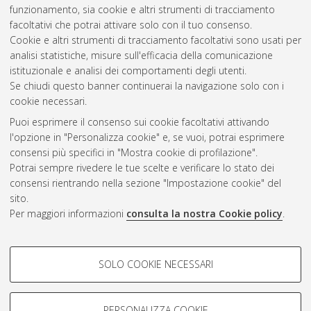
funzionamento, sia cookie e altri strumenti di tracciamento
facoltativi che potrai attivare solo con il tuo consenso.
Altri metadati
Cookie e altri strumenti di tracciamento facoltativi sono usati per
analisi statistiche, misure sull'efficacia della comunicazione
Gestione del documento:
istituzionale e analisi dei comportamenti degli utenti.
Se chiudi questo banner continuerai la navigazione solo con i
cookie necessari.
Puoi esprimere il consenso sui cookie facoltativi attivando
Atom
l'opzione in "Personalizza cookie" e, se vuoi, potrai esprimere
Rss 1.0
consensi più specifici in "Mostra cookie di profilazione".
Potrai sempre rivedere le tue scelte e verificare lo stato dei
Rss 2.0
consensi rientrando nella sezione "Impostazione cookie" del
sito.
Per maggiori informazioni
consulta la nostra Cookie policy
.
AMS Laurea
Servizio implementato e gestito da
AlmaDL
Impostazioni Cookie
COOKIE DI PROFILAZIONE -
SOLO COOKIE NECESSARI
Informativa sulla privacy
FACOLTATIVI
Condizioni d’uso del sito
Si tratta di cookie utilizzati per analizzare le caratteristiche della
navigazione degli utenti, creare profili in base al loro comportamento
PERSONALIZZA COOKIE