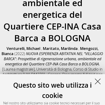
ambientale ed
energetica del
Quartiere CEP-INA Casa
Barca a BOLOGNA
Venturelli, Michael
;
Maritato, Marilinda
;
Mengozzi,
Bianca
(2022)
NUOVA ESPERIENZA ABITATIVA NEL “VILLAGGIO
BARCA”: Prospettive di rigenerazione urbana, ambientale ed
energetica del Quartiere CEP-INA Casa Barca a BOLOGNA.
[Laurea magistrale], Università di Bologna, Corso di Studio in
Architettura [LM-DM270] - Cesena
, Documento full-text non
disponibile
Questo sito web utilizza i
Salva citazione
Condividi
Il full-text non è disponibile per scelta dell'autore. (
Contatta
cookie
l'autore
)
Abstract
Nel nostro sito utilizziamo sia cookie tecnici necessari per il suo