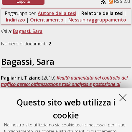
RSS 2.0
Raggruppa per:
Autore della tesi
|
Relatore della tesi
|
Indirizzo
|
Orientamento
|
Nessun raggruppamento
Vai a:
Bagassi, Sara
Numero di documenti:
2
.
Bagassi, Sara
Pagliarini, Tiziano
(2019)
Realtà aumentata nel controllo del
traffico aereo: ottimizzazione task analysis e postazione di
controllo ground (GND).
[Laurea], Università di Bologna, Corso
di Studio in
Ingegneria aerospaziale [L-DM509] - Forli'
,
Questo sito web utilizza i
Documento full-text non disponibile
cookie
Pelatti, Simone
(2019)
Progettazione e realizzazione di un
sistema di eye-tracking per la generazione di contenuti in realtà
Nel nostro sito utilizziamo sia cookie tecnici necessari per il suo
aumentata in torre di controllo.
[Laurea], Università di
funzionamento, sia cookie e altri strumenti di tracciamento