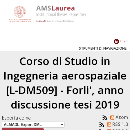
Login
STRUMENTI DI NAVIGAZIONE
Corso di Studio in
Ingegneria aerospaziale
[L-DM509] - Forli', anno
discussione tesi 2019
Atom
Esporta come
RSS 1.0