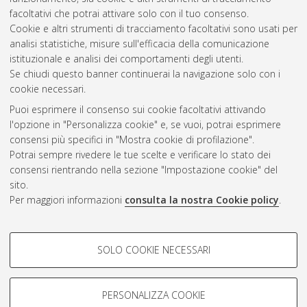
Bologna, Corso di Studio in
Ingegneria aerospaziale [L-
facoltativi che potrai attivare solo con il tuo consenso.
DM509] - Forli'
Cookie e altri strumenti di tracciamento facoltativi sono usati per
analisi statistiche, misure sull'efficacia della comunicazione
Questa lista e' stata generata il
Thu Aug 6 20:35:55 2026
istituzionale e analisi dei comportamenti degli utenti.
CEST
.
Se chiudi questo banner continuerai la navigazione solo con i
cookie necessari.
Puoi esprimere il consenso sui cookie facoltativi attivando
Atom
l'opzione in "Personalizza cookie" e, se vuoi, potrai esprimere
Rss 1.0
consensi più specifici in "Mostra cookie di profilazione".
Potrai sempre rivedere le tue scelte e verificare lo stato dei
Rss 2.0
consensi rientrando nella sezione "Impostazione cookie" del
sito.
Per maggiori informazioni
consulta la nostra Cookie policy
.
AMS Laurea
Servizio implementato e gestito da
AlmaDL
Impostazioni Cookie
COOKIE DI PROFILAZIONE -
SOLO COOKIE NECESSARI
Informativa sulla privacy
FACOLTATIVI
Condizioni d’uso del sito
Si tratta di cookie utilizzati per analizzare le caratteristiche della
navigazione degli utenti, creare profili in base al loro comportamento
PERSONALIZZA COOKIE
sul sito, per analisi di marketing.