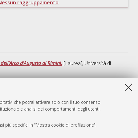
Nessun raggruppamento
dell'Arco d'Augusto di Rimini.
[Laurea], Università di
sta lista e' stata generata il
Fri Aug 7 20:35:56 2026 CEST
.
ltativi che potrai attivare solo con il tuo consenso.
tituzionale e analisi dei comportamenti degli utenti.
i più specifici in "Mostra cookie di profilazione".