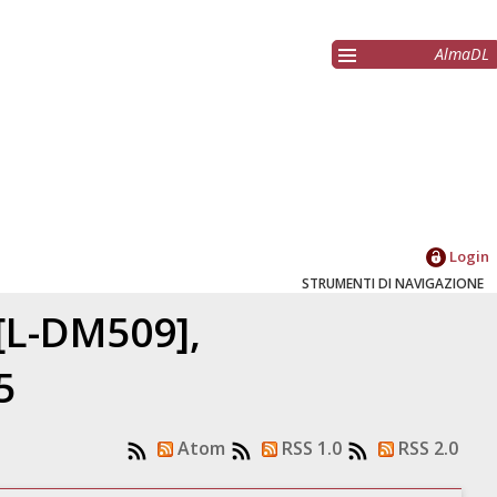
AlmaDL
Login
STRUMENTI DI NAVIGAZIONE
 [L-DM509],
5
Atom
RSS 1.0
RSS 2.0