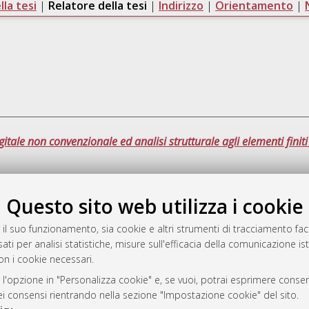
la tesi
|
Relatore della tesi
|
Indirizzo
|
Orientamento
|
ale non convenzionale ed analisi strutturale agli elementi finiti 
Que
Questo sito web utilizza i cookie
 il suo funzionamento, sia cookie e altri strumenti di tracciamento faco
a
ati per analisi statistiche, misure sull'efficacia della comunicazione is
mplementato e gestito da
AlmaDL
on i cookie necessari.
ni Cookie
 l'opzione in "Personalizza cookie" e, se vuoi, potrai esprimere consens
 sulla privacy
dei consensi rientrando nella sezione "Impostazione cookie" del sito.
d’uso del sito