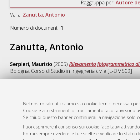
Raggruppa per:
Autore del
Vai a:
Zanutta, Antonio
Numero di documenti:
1
.
Zanutta, Antonio
Serpieri, Maurizio
(2005)
Rilevamento fotogrammetrico digit
Bologna, Corso di Studio in
Ingegneria civile [L-DM509]
Nel nostro sito utilizziamo sia cookie tecnici necessari per
AMS Laure
Atom
Cookie e altri strumenti di tracciamento facoltativi sono us
Servizio i
Rss 1.0
Se chiudi questo banner continuerai la navigazione solo c
Impostazio
Rss 2.0
Puoi esprimere il consenso sui cookie facoltativi attivando
Informativa
Potrai sempre rivedere le tue scelte e verificare lo stato 
Condizioni 