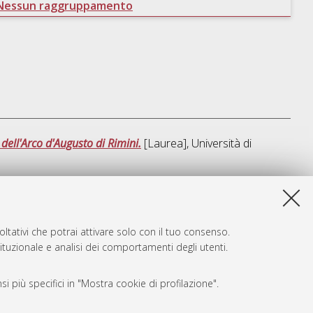
Nessun raggruppamento
dell'Arco d'Augusto di Rimini.
[Laurea], Università di
ta lista e' stata generata il
Sat Aug 8 20:34:17 2026 CEST
.
ltativi che potrai attivare solo con il tuo consenso.
tituzionale e analisi dei comportamenti degli utenti.
i più specifici in "Mostra cookie di profilazione".