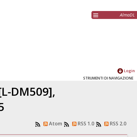
AlmaDL
Login
STRUMENTI DI NAVIGAZIONE
 [L-DM509],
5
Atom
RSS 1.0
RSS 2.0