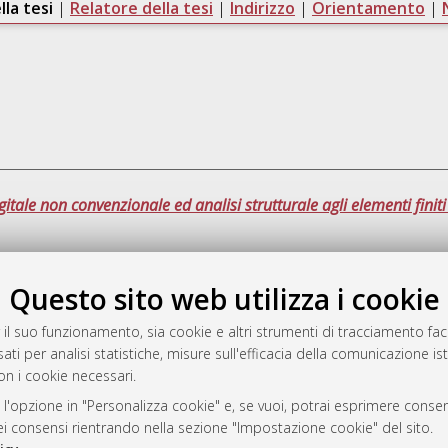
lla tesi
|
Relatore della tesi
|
Indirizzo
|
Orientamento
|
ale non convenzionale ed analisi strutturale agli elementi finiti 
Ques
Questo sito web utilizza i cookie
 il suo funzionamento, sia cookie e altri strumenti di tracciamento faco
a
ati per analisi statistiche, misure sull'efficacia della comunicazione is
mplementato e gestito da
AlmaDL
on i cookie necessari.
ni Cookie
 l'opzione in "Personalizza cookie" e, se vuoi, potrai esprimere consens
 sulla privacy
dei consensi rientrando nella sezione "Impostazione cookie" del sito.
d’uso del sito