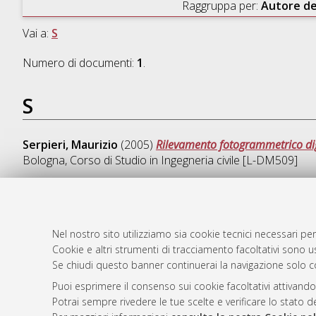
Raggruppa per:
Autore de
Vai a:
S
Numero di documenti:
1
.
S
Serpieri, Maurizio
(2005)
Rilevamento fotogrammetrico digit
Bologna, Corso di Studio in
Ingegneria civile [L-DM509]
Nel nostro sito utilizziamo sia cookie tecnici necessari per
AMS Laure
Atom
Cookie e altri strumenti di tracciamento facoltativi sono us
Servizio i
Rss 1.0
Se chiudi questo banner continuerai la navigazione solo c
Impostazio
Rss 2.0
Puoi esprimere il consenso sui cookie facoltativi attivando
Informativa
Potrai sempre rivedere le tue scelte e verificare lo stato 
Condizioni 