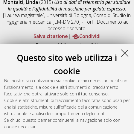
Montalti, Linda
(2015)
Uso di dati di telemetria per studiare
la qualità e l'affidabilità di macchine per gelato espresso.
[Laurea magistrale], Università di Bologna, Corso di Studio in
Ingegneria meccanica [LM-DM270] - Forli'
, Documento ad
accesso riservato.
Salva citazione
Condividi
Documenti full-text disponibili:
Documento PDF
Questo sito web utilizza i
Full-text non accessibile fino al 1 Gennaio 2046.
Download (2MB)
|
Contatta l'autore
cookie
Abstract
Nel nostro sito utilizziamo sia cookie tecnici necessari per il suo
funzionamento, sia cookie e altri strumenti di tracciamento
facoltativi che potrai attivare solo con il tuo consenso.
Altri metadati
Cookie e altri strumenti di tracciamento facoltativi sono usati per
analisi statistiche, misure sull'efficacia della comunicazione
Gestione del documento:
istituzionale e analisi dei comportamenti degli utenti.
Se chiudi questo banner continuerai la navigazione solo con i
cookie necessari.