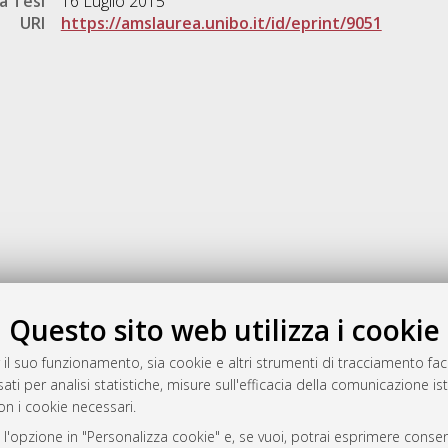
a Tesi
16 Luglio 2015
URI
https://amslaurea.unibo.it/id/eprint/9051
Gestione del documento:
Questo sito web utilizza i cookie
 il suo funzionamento, sia cookie e altri strumenti di tracciamento faco
ati per analisi statistiche, misure sull'efficacia della comunicazione is
a
on i cookie necessari.
mplementato e gestito da
AlmaDL
 l'opzione in "Personalizza cookie" e, se vuoi, potrai esprimere consens
ni Cookie