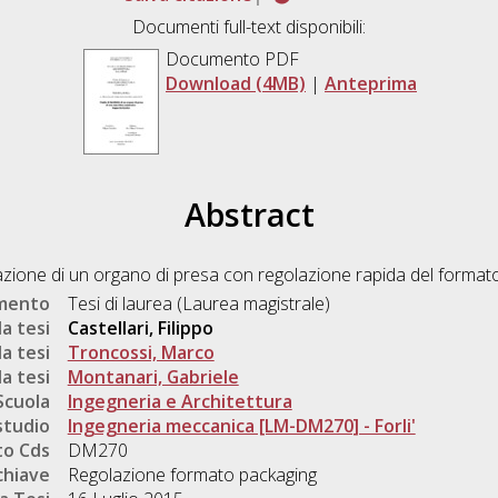
Documenti full-text disponibili:
Documento PDF
Download (4MB)
|
Anteprima
Abstract
lizzazione di un organo di presa con regolazione rapida del format
umento
Tesi di laurea (Laurea magistrale)
a tesi
Castellari, Filippo
a tesi
Troncossi, Marco
a tesi
Montanari, Gabriele
Scuola
Ingegneria e Architettura
studio
Ingegneria meccanica [LM-DM270] - Forli'
o Cds
DM270
chiave
Regolazione formato packaging