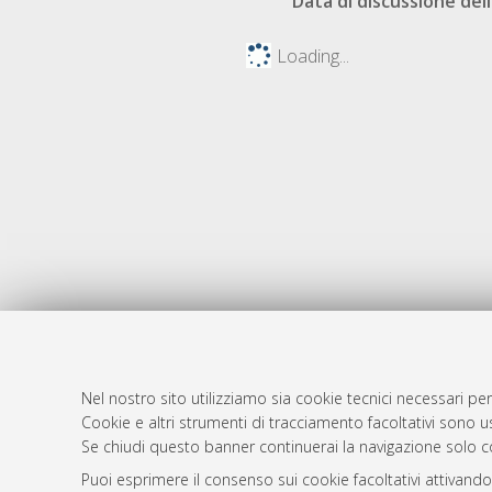
Data di discussione dell
Loading...
Nel nostro sito utilizziamo sia cookie tecnici necessari per
Cookie e altri strumenti di tracciamento facoltativi sono us
AMS Laure
Atom
Se chiudi questo banner continuerai la navigazione solo c
Servizio i
Rss 1.0
Puoi esprimere il consenso sui cookie facoltativi attivando
Impostazio