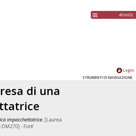
AlmaDL
Login
STRUMENTI DI NAVIGAZIONE
presa di una
tatrice
ica impacchettatrice.
[Laurea
DM270] - Forli'