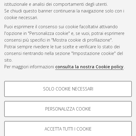
Gestione del documento:
istituzionale e analisi dei comportamenti degli utenti.
Se chiudi questo banner continuerai la navigazione solo con i
cookie necessari.
Puoi esprimere il consenso sui cookie facoltativi attivando
Atom
l'opzione in "Personalizza cookie" e, se vuoi, potrai esprimere
Rss 1.0
consensi più specifici in "Mostra cookie di profilazione".
Potrai sempre rivedere le tue scelte e verificare lo stato dei
Rss 2.0
consensi rientrando nella sezione "Impostazione cookie" del
sito.
Per maggiori informazioni
consulta la nostra Cookie policy
.
AMS Laurea
Servizio implementato e gestito da
AlmaDL
Impostazioni Cookie
COOKIE DI PROFILAZIONE -
SOLO COOKIE NECESSARI
Informativa sulla privacy
FACOLTATIVI
Condizioni d’uso del sito
Si tratta di cookie utilizzati per analizzare le caratteristiche della
navigazione degli utenti, creare profili in base al loro comportamento
PERSONALIZZA COOKIE
sul sito, per analisi di marketing.
Mostra cookie di profilazione
ACCETTA TUTTI I COOKIE
Google/Youtube Video
© ALMA MATER STUDIORUM - Università di Bologna, 2007-2026.