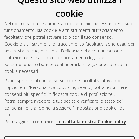
cookie
Nel nostro sito utilizziamo sia cookie tecnici necessari per il suo
funzionamento, sia cookie e altri strumenti di tracciamento
facoltativi che potrai attivare solo con il tuo consenso.
Cookie e altri strumenti di tracciamento facoltativi sono usati per
analisi statistiche, misure sull'efficacia della comunicazione
Gestione del documento:
istituzionale e analisi dei comportamenti degli utenti.
Se chiudi questo banner continuerai la navigazione solo con i
cookie necessari.
Puoi esprimere il consenso sui cookie facoltativi attivando
Atom
l'opzione in "Personalizza cookie" e, se vuoi, potrai esprimere
Rss 1.0
consensi più specifici in "Mostra cookie di profilazione".
Potrai sempre rivedere le tue scelte e verificare lo stato dei
Rss 2.0
consensi rientrando nella sezione "Impostazione cookie" del
sito.
Per maggiori informazioni
consulta la nostra Cookie policy
.
AMS Laurea
Servizio implementato e gestito da
AlmaDL
Impostazioni Cookie
COOKIE DI PROFILAZIONE -