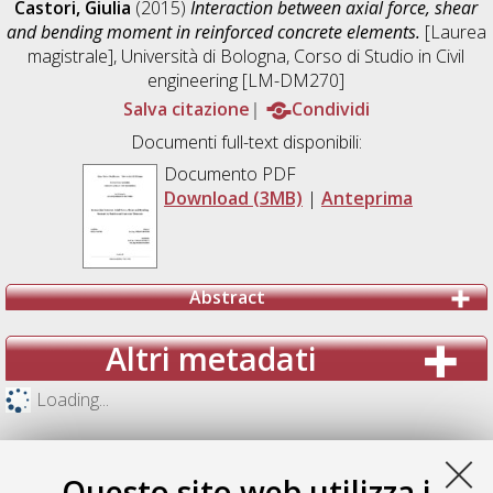
Castori, Giulia
(2015)
Interaction between axial force, shear
and bending moment in reinforced concrete elements.
[Laurea
magistrale], Università di Bologna, Corso di Studio in
Civil
engineering [LM-DM270]
Salva citazione
Condividi
Documenti full-text disponibili:
Documento PDF
Download (3MB)
|
Anteprima
Abstract
Altri metadati
Loading...
Questo sito web utilizza i