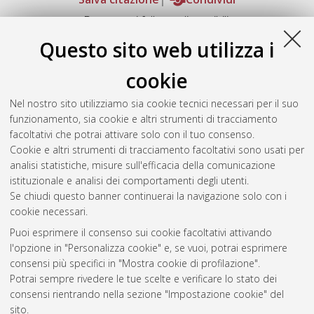
Documenti full-text disponibili:
Documento PDF
Questo sito web utilizza i
Full-text non accessibile
Download (41MB)
|
Contatta l'autore
cookie
Abstract
Nel nostro sito utilizziamo sia cookie tecnici necessari per il suo
funzionamento, sia cookie e altri strumenti di tracciamento
facoltativi che potrai attivare solo con il tuo consenso.
Altri metadati
Cookie e altri strumenti di tracciamento facoltativi sono usati per
analisi statistiche, misure sull'efficacia della comunicazione
Gestione del documento:
istituzionale e analisi dei comportamenti degli utenti.
Se chiudi questo banner continuerai la navigazione solo con i
cookie necessari.
Puoi esprimere il consenso sui cookie facoltativi attivando
Atom
l'opzione in "Personalizza cookie" e, se vuoi, potrai esprimere
Rss 1.0
consensi più specifici in "Mostra cookie di profilazione".
Potrai sempre rivedere le tue scelte e verificare lo stato dei
Rss 2.0
consensi rientrando nella sezione "Impostazione cookie" del
sito.