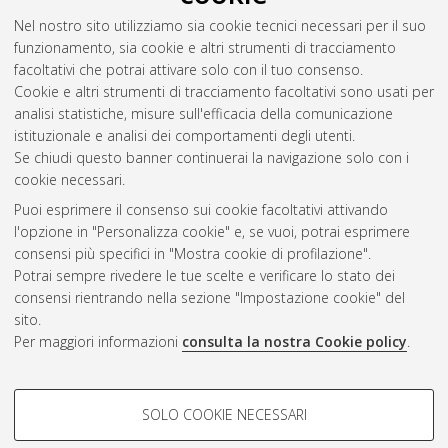
Nel nostro sito utilizziamo sia cookie tecnici necessari per il suo
funzionamento, sia cookie e altri strumenti di tracciamento
facoltativi che potrai attivare solo con il tuo consenso.
Cookie e altri strumenti di tracciamento facoltativi sono usati per
analisi statistiche, misure sull'efficacia della comunicazione
Gestione del documento:
istituzionale e analisi dei comportamenti degli utenti.
Se chiudi questo banner continuerai la navigazione solo con i
cookie necessari.
Puoi esprimere il consenso sui cookie facoltativi attivando
Atom
l'opzione in "Personalizza cookie" e, se vuoi, potrai esprimere
Rss 1.0
consensi più specifici in "Mostra cookie di profilazione".
Potrai sempre rivedere le tue scelte e verificare lo stato dei
Rss 2.0
consensi rientrando nella sezione "Impostazione cookie" del
sito.
Per maggiori informazioni
consulta la nostra Cookie policy
.
AMS Laurea
Servizio implementato e gestito da
AlmaDL
Impostazioni Cookie
COOKIE DI PROFILAZIONE -
SOLO COOKIE NECESSARI
Informativa sulla privacy
FACOLTATIVI
Condizioni d’uso del sito