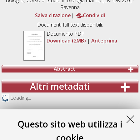
Bologna, Corso di Studio in
Biologia marina [LM-DM270] -
Ravenna
Salva citazione
Condividi
Documenti full-text disponibili:
Documento PDF
Download (2MB)
|
Anteprima
Abstract
Altri metadati
Loading...
Questo sito web utilizza i
cookie