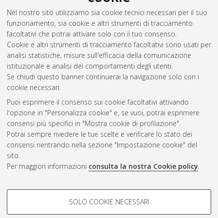
Nel nostro sito utilizziamo sia cookie tecnici necessari per il suo
funzionamento, sia cookie e altri strumenti di tracciamento
facoltativi che potrai attivare solo con il tuo consenso.
Cookie e altri strumenti di tracciamento facoltativi sono usati per
analisi statistiche, misure sull'efficacia della comunicazione
Gestione del documento:
istituzionale e analisi dei comportamenti degli utenti.
Se chiudi questo banner continuerai la navigazione solo con i
cookie necessari.
Puoi esprimere il consenso sui cookie facoltativi attivando
Atom
l'opzione in "Personalizza cookie" e, se vuoi, potrai esprimere
Rss 1.0
consensi più specifici in "Mostra cookie di profilazione".
Potrai sempre rivedere le tue scelte e verificare lo stato dei
Rss 2.0
consensi rientrando nella sezione "Impostazione cookie" del
sito.
Per maggiori informazioni
consulta la nostra Cookie policy
.
AMS Laurea
Servizio implementato e gestito da
AlmaDL
Impostazioni Cookie
COOKIE DI PROFILAZIONE -
SOLO COOKIE NECESSARI
Informativa sulla privacy
FACOLTATIVI
Condizioni d’uso del sito