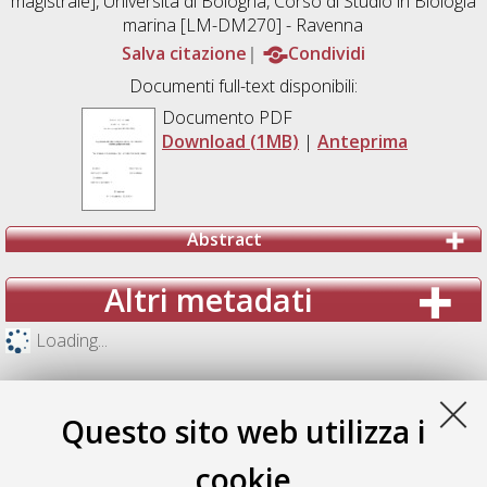
magistrale], Università di Bologna, Corso di Studio in
Biologia
marina [LM-DM270] - Ravenna
Salva citazione
Condividi
Documenti full-text disponibili:
Documento PDF
Download (1MB)
|
Anteprima
Abstract
Altri metadati
Loading...
Questo sito web utilizza i
cookie