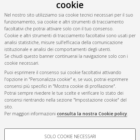
cookie
Nel nostro sito utilizziamo sia cookie tecnici necessari per il suo
funzionamento, sia cookie e altri strumenti di tracciamento
facoltativi che potrai attivare solo con il tuo consenso.
Cookie e altri strumenti di tracciamento facoltativi sono usati per
analisi statistiche, misure sull'efficacia della comunicazione
Gestione del documento:
istituzionale e analisi dei comportamenti degli utenti.
Se chiudi questo banner continuerai la navigazione solo con i
cookie necessari.
Puoi esprimere il consenso sui cookie facoltativi attivando
Atom
l'opzione in "Personalizza cookie" e, se vuoi, potrai esprimere
Rss 1.0
consensi più specifici in "Mostra cookie di profilazione".
Potrai sempre rivedere le tue scelte e verificare lo stato dei
Rss 2.0
consensi rientrando nella sezione "Impostazione cookie" del
sito.
Per maggiori informazioni
consulta la nostra Cookie policy
.
AMS Laurea
Servizio implementato e gestito da
AlmaDL
Impostazioni Cookie
COOKIE DI PROFILAZIONE -
SOLO COOKIE NECESSARI
Informativa sulla privacy
FACOLTATIVI