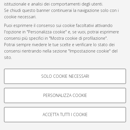
istituzionale e analisi dei comportamenti degli utenti.
Atom
Se chiudi questo banner continuerai la navigazione solo con i
cookie necessari.
Rss 1.0
Puoi esprimere il consenso sui cookie facoltativi attivando
Rss 2.0
l'opzione in "Personalizza cookie" e, se vuoi, potrai esprimere
consensi più specifici in "Mostra cookie di profilazione".
Potrai sempre rivedere le tue scelte e verificare lo stato dei
AMS Laurea
consensi rientrando nella sezione "Impostazione cookie" del
Servizio implementato e gestito da
AlmaDL
sito.
Impostazioni Cookie
Per maggiori informazioni
consulta la nostra Cookie policy
.
Informativa sulla privacy
COOKIE DI PROFILAZIONE -
Condizioni d’uso del sito
SOLO COOKIE NECESSARI
FACOLTATIVI
Si tratta di cookie utilizzati per analizzare le caratteristiche della
navigazione degli utenti, creare profili in base al loro comportamento
PERSONALIZZA COOKIE
sul sito, per analisi di marketing.
Mostra cookie di profilazione
© ALMA MATER STUDIORUM - Università di Bologna, 2007-2026.
ACCETTA TUTTI I COOKIE
Google/Youtube Video
COOKIE TECNICI - NECESSARI
Facebook